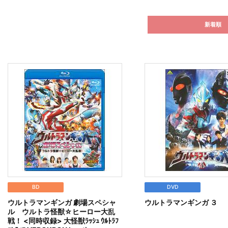
新着順
BD
DVD
ウルトラマンギンガ 劇場スペシャ
ウルトラマンギンガ ３
ル ウルトラ怪獣☆ヒーロー大乱
戦！ <同時収録> 大怪獣ﾗｯｼｭ ｳﾙﾄﾗﾌ