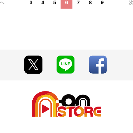
前へ
3
4
5
6
7
8
9
次