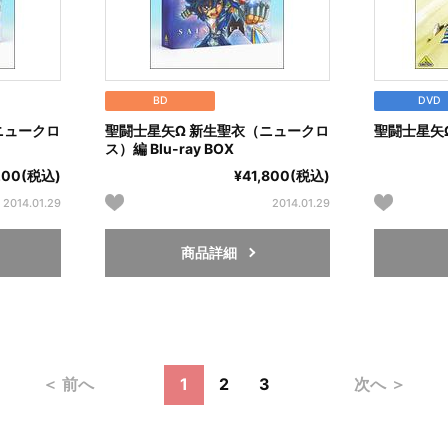
BD
DVD
ニュークロ
聖闘士星矢Ω 新生聖衣（ニュークロ
聖闘士星矢Ω
ス）編 Blu-ray BOX
200(税込)
¥41,800(税込)
2014.01.29
2014.01.29
商品詳細
＜ 前へ
1
2
3
次へ ＞