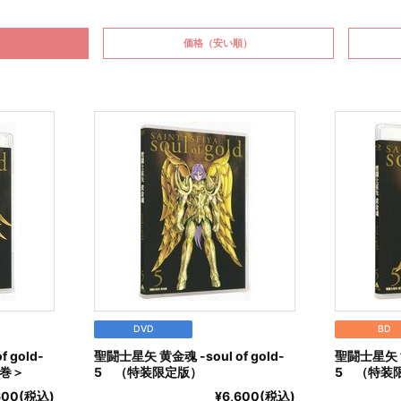
価格
（安い順）
DVD
BD
 gold-
聖闘士星矢 黄金魂 -soul of gold-
聖闘士星矢 黄金
巻＞
5 （特装限定版）
5 （特装
600(税込)
¥6,600(税込)