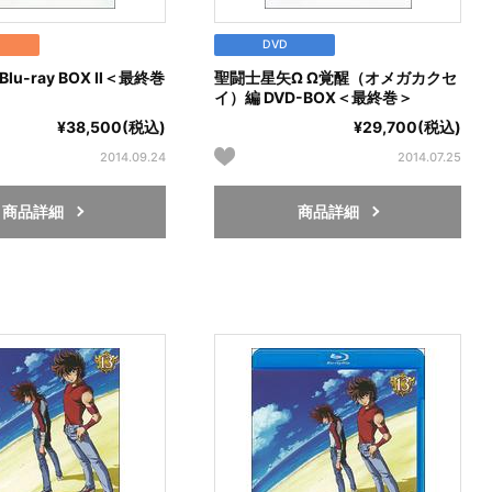
DVD
lu-ray BOX Ⅱ＜最終巻
聖闘士星矢Ω Ω覚醒（オメガカクセ
イ）編 DVD-BOX＜最終巻＞
¥38,500(税込)
¥29,700(税込)
2014.09.24
2014.07.25
商品詳細
商品詳細