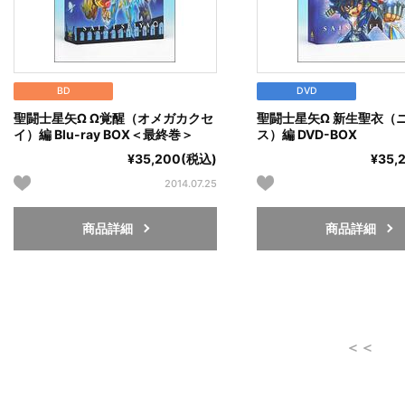
BD
DVD
聖闘士星矢Ω Ω覚醒（オメガカクセ
聖闘士星矢Ω 新生聖衣（
イ）編 Blu-ray BOX＜最終巻＞
ス）編 DVD-BOX
¥35,200(税込)
¥35,
2014.07.25
商品詳細
商品詳細
＜＜