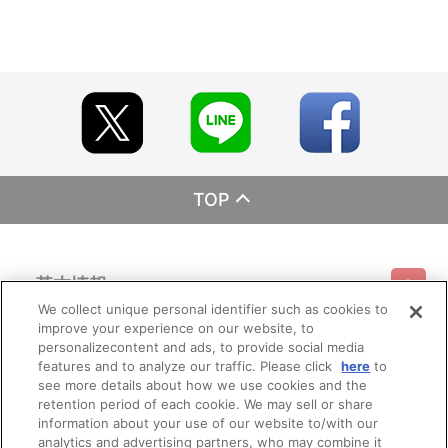
TOP
基本情報
We collect unique personal identifier such as cookies to
improve your experience on our website, to
ご利用情報
利用規約
特定商取引法に基づく表示
プライバシーポリシー
personalizecontent and ads, to provide social media
features and to analyze our traffic. Please click
here
to
see more details about how we use cookies and the
会員メニュー
ご利用ガイド
サイトマップ
お問い合わせ
推奨環境
retention period of each cookie. We may sell or share
プライバシーオプション
会社概要
information about your use of our website to/with our
その他のご案内
analytics and advertising partners, who may combine it