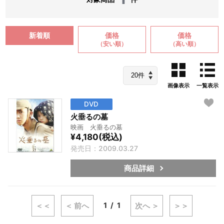
新着順
価格
価格
（安い順）
（高い順）
画像表示
一覧表示
DVD
火垂るの墓
映画 火垂るの墓
¥4,180(税込)
発売日：2009.03.27
商品詳細
1
1
＜＜
＜ 前へ
次へ ＞
＞＞