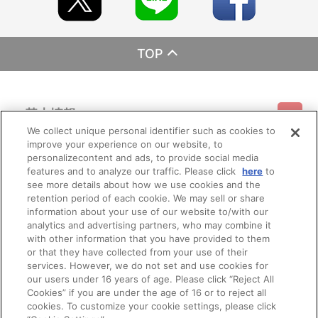
TOP
基本情報
We collect unique personal identifier such as cookies to
improve your experience on our website, to
ご利用情報
利用規約
特定商取引法に基づく表示
プライバシーポリシー
personalizecontent and ads, to provide social media
features and to analyze our traffic. Please click
here
to
see more details about how we use cookies and the
会員メニュー
ご利用ガイド
サイトマップ
お問い合わせ
推奨環境
retention period of each cookie. We may sell or share
プライバシーオプション
会社概要
information about your use of our website to/with our
analytics and advertising partners, who may combine it
その他のご案内
ログイン
会員規約
新規会員登録
Do Not Sell or Share My Personal Information
with other information that you have provided to them
or that they have collected from your use of their
公式X
バンダイナムコフィルムワークス
services. However, we do not set and use cookies for
our users under 16 years of age. Please click “Reject All
Cookies” if you are under the age of 16 or to reject all
cookies. To customize your cookie settings, please click