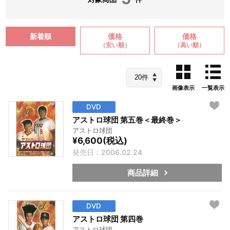
新着順
価格
価格
（安い順）
（高い順）
画像表示
一覧表示
DVD
アストロ球団 第五巻＜最終巻＞
アストロ球団
¥6,600(税込)
発売日：2006.02.24
商品詳細
DVD
アストロ球団 第四巻
アストロ球団