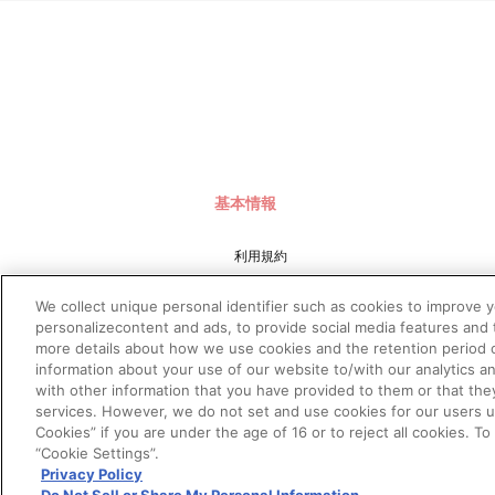
基本情報
利用規約
特定商取引法に基づく表示
We collect unique personal identifier such as cookies to improve 
プライバシーポリシー
personalizecontent and ads, to provide social media features and t
more details about how we use cookies and the retention period o
プライバシーオプション
information about your use of our website to/with our analytics a
会社概要
with other information that you have provided to them or that the
services. However, we do not set and use cookies for our users und
Cookies” if you are under the age of 16 or to reject all cookies. T
“Cookie Settings”.
Privacy Policy