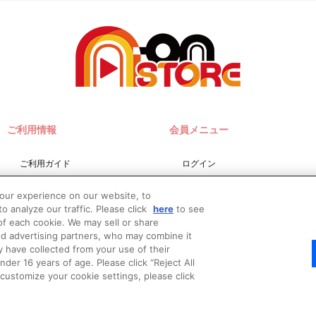
ご利用情報
会員メニュー
ご利用ガイド
ログイン
サイトマップ
会員規約
your experience on our website, to
お問い合わせ
新規会員登録
o analyze our traffic. Please click
here
to see
f each cookie. We may sell or share
推奨環境
nd advertising partners, who may combine it
Do Not Sell or Share My
y have collected from your use of their
Personal Information
er 16 years of age. Please click “Reject All
o customize your cookie settings, please click
© Bandai Namco Filmworks Inc. All Rights Reserved.