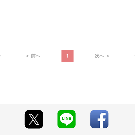
＜
＜ 前へ
1
次へ ＞