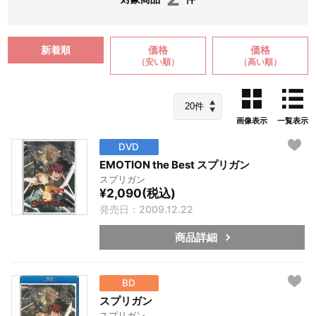
新着順
価格
価格
（安い順）
（高い順）
画像表示
一覧表示
DVD
EMOTION the Best スプリガン
スプリガン
¥2,090(税込)
発売日：2009.12.22
商品詳細
BD
スプリガン
スプリガン