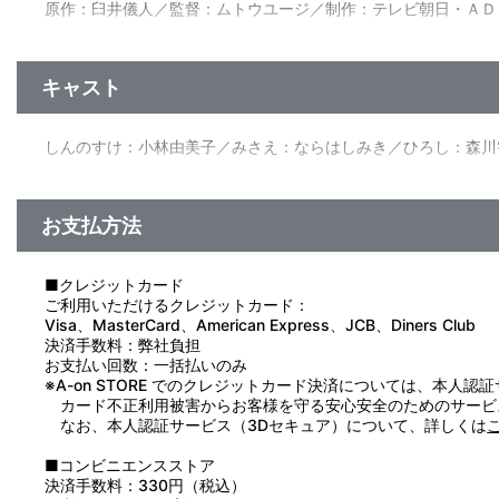
原作：臼井儀人／監督：ムトウユージ／制作：テレビ朝日・ＡＤ
第9話「ボーちゃんがかくしてるゾ」／第10話「父ちゃんが私服
キャスト
しんのすけ：小林由美子／みさえ：ならはしみき／ひろし：森川
お支払方法
■クレジットカード
ご利用いただけるクレジットカード：
Visa、MasterCard、American Express、JCB、Diners Club
決済手数料：弊社負担
お支払い回数：一括払いのみ
※A-on STORE でのクレジットカード決済については、本人認
カード不正利用被害からお客様を守る安心安全のためのサービ
なお、本人認証サービス（3Dセキュア）について、詳しくは
■コンビニエンスストア
決済手数料：330円（税込）