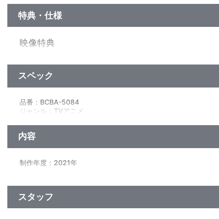
特典・仕様
映像特典
○ノンテロップＯＰ
「スーパースター」歌：ケツメイシ
スペック
品番：BCBA-5084
ジャンル：TVアニメ
（本編72分+特典2分）／ﾄﾞﾙﾋﾞｰﾃﾞｼﾞﾀﾙ（ｽﾃﾚｵ）／片面2層／16:
内容
制作年度：2021年
【10話収録】
第1話「母ちゃんのご機嫌をとるゾ」／第2話「豪快作家とセー
スタッフ
第3話「カスカベ世界発見だゾ」／第4話「ナイトプールでフィ
第5話「カニ捕獲作戦だゾ」／第6話「シン・デレイラだゾ」
第7話「母ちゃんと特訓するゾ」／第8話「夏の終わりのプール