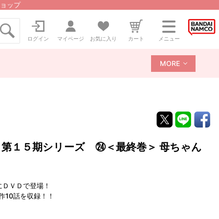
ョップ
ログイン
マイページ
お気に入り
カート
メニュー
MORE
 第１５期シリーズ ㉔＜最終巻＞ 母ちゃん
にＤＶＤで登場！
作10話を収録！！