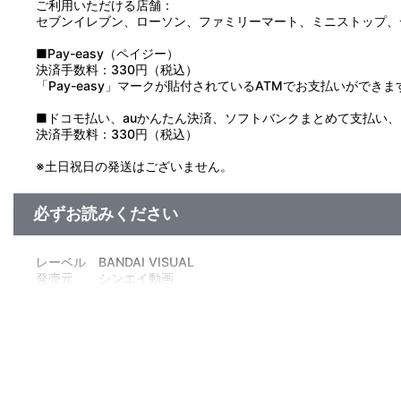
ご利用いただける店舗：
セブンイレブン、ローソン、ファミリーマート、ミニストップ、
■Pay-easy（ペイジー）
決済手数料：330円（税込）
「Pay-easy」マークが貼付されているATMでお支払いができま
■ドコモ払い、auかんたん決済、ソフトバンクまとめて支払い、Pay
決済手数料：330円（税込）
※土日祝日の発送はございません。
必ずお読みください
レーベル BANDAI VISUAL
発売元 シンエイ動画
販売元 バンダイナムコフィルムワークス
(Ｃ)臼井儀人／双葉社・シンエイ・テレビ朝日・ＡＤＫ