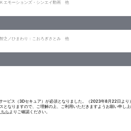
Ｋエモーションズ・シンエイ動画 他
出勤だゾ」
智之／ひまわり：こおろぎさとみ 他
証サービス（3Dセキュア）が必須となりました。（2023年8月22日より
スとなりますので、ご理解の上、ご利用いただきますようお願い申し上
こちら
よりご確認ください。