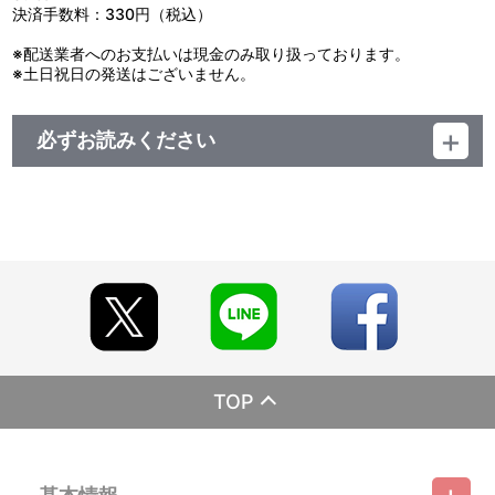
決済手数料：330円（税込）
※配送業者へのお支払いは現金のみ取り扱っております。
※土日祝日の発送はございません。
必ずお読みください
レーベル BANDAI VISUAL
発売元 シンエイ動画
販売元 バンダイナムコフィルムワークス
(c)臼井儀人／双葉社・シンエイ・テレビ朝日・ＡＤＫ 1998
■応募者全員プレゼント ブルーレイ『映画クレヨンしんちゃん』シ
リーズ第1作～第9作から3枚購入、もしくは、第10作～第19作から
3枚購入し応募いただいた方全員に、各ブルーレイ特典の＜メモリ
アルアクリルクリップ＞と＜ミニミニポスターシール＞を飾るため
の“３０周年記念！オラの映画展覧会セット”（メモリアルアクリル
ジオラマ）をプレゼントいたします。 ご自身のお好みの組み合わせ
で、映画展覧会が作れるジオラマです。 【第1弾】第1作～第9作か
ら3枚購入し応募いただいた方全員に“３０周年記念！オラの映画展
TOP
覧会セット”（メモリアルアクリルジオラマ・シロ）をプレゼン
ト。 【第2弾】第10作～第19作から3枚購入し応募いただいた方全
員に“３０周年記念！オラの映画展覧会セット”（メモリアルアクリ
ルジオラマ・ひまわり）をプレゼント。