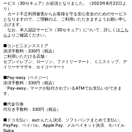
ービス（3Dセキュア）が必須となりました。（2023年8月22日よ
り）
カード不正利用被害からお客様を守る安心安全のためのサービス
となりますので、ご理解の上、ご利用いただきますようお願い申し
上げます。
なお、本人認証サービス（3Dセキュア）について、詳しくは
こち
ら
よりご確認ください。
■コンビニエンスストア
決済手数料：330円（税込）
ご利用いただける店舗：
セブンイレブン、ローソン、ファミリーマート、ミニストップ、デ
イリーヤマザキ、セイコーマート
■Pay-easy（ペイジー）
決済手数料：330円（税込）
「Pay-easy」マークが貼付されているATMでお支払いができま
す。
■代金引換
代引き手数料：330円（税込）
■ドコモ払い、auかんたん決済、ソフトバンクまとめて支払い、
PayPay、ペイパル、Apple Pay、メルペイネット決済、モバイル
Suica