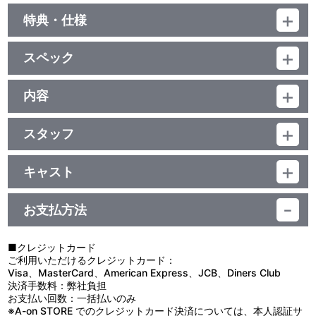
特典・仕様
特典
スペック
解説書（8P）
品番：BCXA-1791
ジャンル：劇場公開アニメ
内容
映像特典
(本編100分＋映像特典4分)／ﾘﾆｱPCM(ｻﾗｳﾝﾄﾞ･一部ｽﾃﾚｵ)／AVC／
制作年度：1998年
BD50G／16:9<1080p High Definition>／日本語字幕付（ON･OFF
ノンテロップオープニング（ねんどアニメ）、映画特報、予告編、
可能）／カラー／確104分／1巻
スタッフ
設定資料集（静止画）
【収録内容】
原作：臼井儀人（らくだ社）／監督・脚本・絵コンテ：原 恵一／演
オラ、のはらしんのすけ５才。またまた地球の大ピンチだゾ！！
出：水島 努／作画監督：原 勝徳・堤 のりゆき／キャラクターデザ
時は現代。世界征服をもくろむ秘密組織“ブタのヒヅメ”は、電子
キャスト
イン：原 勝徳／設定デザイン：湯浅政明／美術監督：川井 憲・古
工学の天才・大袋博士とその助手アンジェラ青梅をだまし、恐ろし
しんのすけ：矢島晶子／みさえ：ならはしみき／ひろし：藤原啓治
賀 徹／色彩設定：野中幸子／撮影監督：梅田俊之／ねんどアニメ：
いコンピュータウィルスを作り出した。それを知った正義の秘密組
／ひまわり：こおろぎさとみ／風間くん：真柴摩利／ネネちゃん：
石田卓也／音楽：荒川敏行・宮崎慎二／録音監督：大熊 昭／編集：
織“ＳＭＬ”の一員、コードネーム〈お色気〉は、機械を動かすため
お支払方法
林 玉緒／マサオくん：鈴木みえ／ボーちゃん：佐藤智恵／お色気：
岡安 肇／主題歌：「PURENESS」歌：SHAZNA／制作：シンエイ
に必要なパスワードが入っているトランクを盗み、お台場の海に逃
三石琴乃／筋肉：玄田哲章／ぶりぶりざえもん：塩沢兼人／マウ
動画・テレビ朝日・ＡＤＫ・双葉社／配給：東宝 他
げ込んだ。彼女が救いを求めて転がり込んだ屋形船では、なぜかふ
ス：石田太郎／大袋博士：滝口順平／アンジェラ青梅：増岡 弘／マ
たば幼稚園の先生としんのすけたち園児が、大宴会中だった！？
■クレジットカード
ンガ家：臼井儀人（特別出演）／IZAM：IZAM（SHAZNA） 他
巨大飛行船を舞台に、“ＳＭＬ”の一員’お色気’と春日部防衛隊のみ
ご利用いただけるクレジットカード：
んなも地球の平和を守るために大活躍だゾ！
Visa、MasterCard、American Express、JCB、Diners Club
父ちゃん、母ちゃんもひまわりを連れてオラたち救出のために立ち
決済手数料：弊社負担
上がった！よ～し、おバカ・パワー全開だぁ！！
お支払い回数：一括払いのみ
※A-on STORE でのクレジットカード決済については、本人認証サ