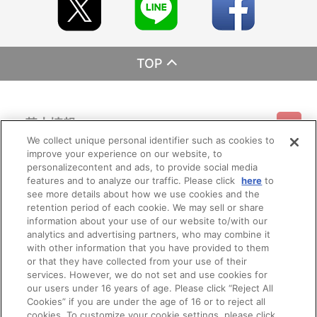
TOP
基本情報
We collect unique personal identifier such as cookies to
improve your experience on our website, to
ご利用情報
利用規約
特定商取引法に基づく表示
プライバシーポリシー
personalizecontent and ads, to provide social media
features and to analyze our traffic. Please click
here
to
see more details about how we use cookies and the
会員メニュー
ご利用ガイド
サイトマップ
お問い合わせ
推奨環境
retention period of each cookie. We may sell or share
プライバシーオプション
会社概要
information about your use of our website to/with our
その他のご案内
analytics and advertising partners, who may combine it
ログイン
会員規約
新規会員登録
Do Not Sell or Share My Personal Information
with other information that you have provided to them
or that they have collected from your use of their
公式X
バンダイナムコフィルムワークス
services. However, we do not set and use cookies for
our users under 16 years of age. Please click “Reject All
Cookies” if you are under the age of 16 or to reject all
cookies. To customize your cookie settings, please click