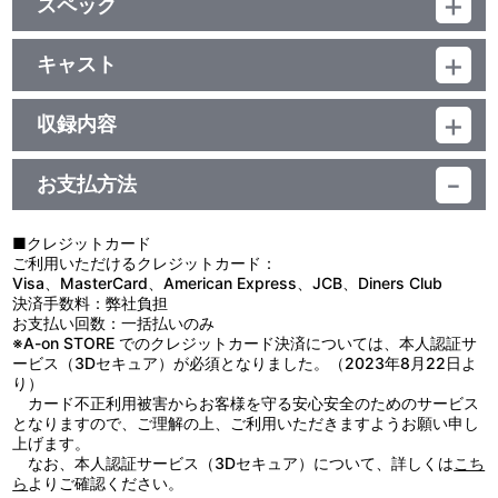
スペック
品番：LACA-9696
ジャンル：国内アニメ音楽
キャスト
アルバム
Yuki Kajiura × Void_Chords
／97分
収録内容
お支払方法
視聴する
■クレジットカード
ご利用いただけるクレジットカード：
Visa、MasterCard、American Express、JCB、Diners Club
決済手数料：弊社負担
お支払い回数：一括払いのみ
※A-on STORE でのクレジットカード決済については、本人認証サ
ービス（3Dセキュア）が必須となりました。（2023年8月22日よ
り）
カード不正利用被害からお客様を守る安心安全のためのサービス
となりますので、ご理解の上、ご利用いただきますようお願い申し
上げます。
なお、本人認証サービス（3Dセキュア）について、詳しくは
こち
ら
よりご確認ください。