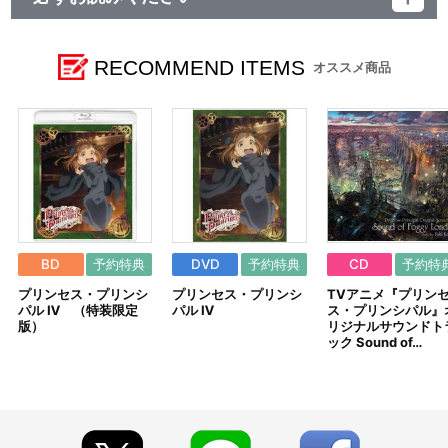
レーベル ランティス
発売元 (株)バンダイナムコミュージックライブ
販売元 (株)バンダイナムコフィルムワークス
RECOMMEND ITEMS
オススメ商品
BD
予約特典
DVD
予約特典
CD
予約特
プリンセス・プリンシ
プリンセス・プリンシ
TVアニメ『プリン
パル Ⅳ （特装限定
パル Ⅳ
ス・プリンシパル』
版）
リジナルサウンドト
ック Sound of…