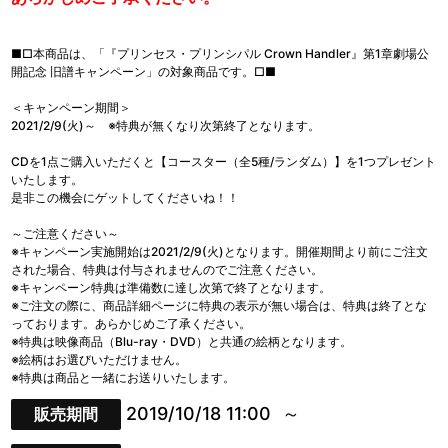
■□本商品は、「『プリンセス・プリンシパル Crown Handler』第1章劇場公
開記念 旧譜キャンペーン」の対象商品です。□■
＜キャンペーン期間＞
2021/2/9(火)～ ※特典が無くなり次第終了となります。
CDを1点ご購入いただくと【コースター（全5種/ランダム）】を1つプレゼント
いたします。
是非この機会にゲットしてくださいね！！
～ご注意ください～
※キャンペーン実施開始は2021/2/9(火)となります。開催期間より前にご注文
された場合、特典は付与されませんのでご注意ください。
※キャンペーン特典は準備数に達し次第で終了となります。
※ご注文の際に、商品詳細ページに特典の表示が無い場合は、特典は終了とな
っております。あらかじめご了承ください。
※特典は映像商品（Blu-ray・DVD）と共通の絵柄となります。
※絵柄はお選びいただけません。
※特典は商品と一緒にお送りいたします。
2019/10/18 11:00
販売期間