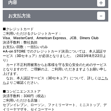
ジャンル：グッズ
内容
サイズ：約 高さ175mm×幅90mm
制作年度：2021年
素材：ポリエステル
生産国：中国
お支払方法
【商品仕様】
スケートリーディング☆スターズ、前島絢星のぬいぐるみです。
■クレジットカード
※画像は監修中の為、仕様など多少変更になる場合がございます。
ご利用いただけるクレジットカード：
ご了承ください。
Visa、MasterCard、American Express、JCB、Diners Club
決済手数料：弊社負担
【使用上の注意】
お支払い回数：一括払いのみ
●本商品の対象年齢は１５才以上です。対象年齢未満のお子様には
※A-on STORE でのクレジットカード決済については、本人認証サ
絶対に与えないでください。
ービス（3Dセキュア）が必須となりました。（2023年8月22日よ
●火気には絶対に近づけないでください。
り）
●破損やけがの原因となりますので、無理に引っぱったり、振り回
カード不正利用被害からお客様を守る安心安全のためのサービス
したりしないでください。
となりますので、ご理解の上、ご利用いただきますようお願い申し
●直射日光の当たるところに長時間放置すると、退色・変色等、劣
上げます。
化の恐れがありますのでご注意ください。
なお、本人認証サービス（3Dセキュア）について、詳しくは
こち
●洗濯はできません。汚れた場合は、水または薄めた中性洗剤を含
ら
よりご確認ください。
ませた布などで軽く汚れを拭き取ってください。
●ボールチェーン・ひもは、指などに巻きつけたりしないでくださ
■コンビニエンスストア
い。血がかよわなくなり危険です。
決済手数料：330円（税込）
ご利用いただける店舗：
セブンイレブン、ローソン、ファミリーマート、ミニストップ、デ
イリーヤマザキ、セイコーマート