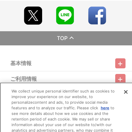
早期にご注文の受付を終了させて頂くことがございます。
※撮影環境やご利用のモニター環境により、実物と多少異なっ
て見える場合がございます。
※商品画像はイメージです。実際の商品仕様が異なる場合がご
ざいます。あらかじめご了承ください。
※すでにご注文しているかのご確認には、「マイページ」
→「ご注文履歴」にてご確認いただけます。
TOP
■ご注文・お支払いについて
※本商品のご注文はバンダイナムコアーツ公式ショップ「A-on
STORE」が承り、発送を行います。
基本情報
なお、ご注文には、バンダイナムコアーツ公式ショップ「A-
on STORE」の会員登録（無料）が必要となります。
※ご注文は、１注文につき5個までとなります。
ご利用情報
※決済方法「コンビニ決済」・「Pay-easy（ペイジー）」を選
利用規約
特定商取引法に基づく表示
プライバシーポリシー
択時には、メールにてお支払方法をご案内させていただきます。
あらかじめ「@bandainamcoarts.co.jp 」からのメール受信
We collect unique personal identifier such as cookies to
会員メニュー
を許可してください。
improve your experience on our website, to
ご利用ガイド
サイトマップ
お問い合わせ
推奨環境
プライバシーオプション
会社概要
※お支払期日までに購入・決済手続きが行われなかった場合
personalizecontent and ads, to provide social media
は、キャンセル扱いとして手続きを致します。
features and to analyze our traffic. Please click
here
to
その他のご案内
いかなる理由でも、決済期間の延長は対応出来かねます。
ログイン
会員規約
新規会員登録
see more details about how we use cookies and the
Do Not Sell or Share My Personal Information
※お客様都合による決済後のキャンセルは出来かねます。
retention period of each cookie. We may sell or share
※以下のご注文は、キャンセルさせていただく場合がございま
information about your use of our website to/with our
公式X
バンダイナムコフィルムワークス
す。
analytics and advertising partners, who may combine it
（１）転売、再販売または営利目的の恐れがある注文と判