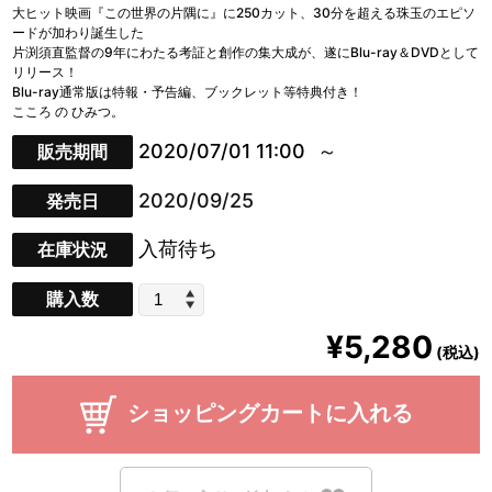
大ヒット映画『この世界の片隅に』に250カット、30分を超える珠玉のエピソ
ードが加わり誕生した
片渕須直監督の9年にわたる考証と創作の集大成が、遂にBlu-ray＆DVDとして
リリース！
Blu-ray通常版は特報・予告編、ブックレット等特典付き！
こころ の ひみつ。
2020/07/01 11:00
販売期間
2020/09/25
発売日
入荷待ち
在庫状況
購入数
¥5,280
(税込)
ショッピングカートに入れる