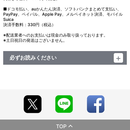
■ドコモ払い、auかんたん決済、ソフトバンクまとめて支払い、
PayPay、ペイパル、Apple Pay、メルペイネット決済、モバイル
Suica
決済手数料：330円（税込）
※配送業者へのお支払いは現金のみ取り扱っております。
※土日祝日の発送はございません。
必ずお読みください
レーベル EMOTION
発売元 バンダイナムコフィルムワークス
販売元 バンダイナムコフィルムワークス
(c)2019こうの史代・コアミックス / 「この世界の片隅に」製作委
員会
TOP