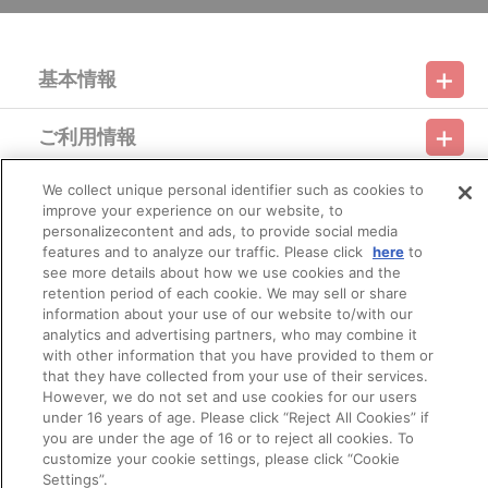
基本情報
ご利用情報
利用規約
特定商取引法に基づく表示
プライバシーポリシー
We collect unique personal identifier such as cookies to
会員メニュー
ご利用ガイド
サイトマップ
お問い合わせ
推奨環境
プライバシーオプション
会社概要
improve your experience on our website, to
personalizecontent and ads, to provide social media
その他のご案内
features and to analyze our traffic. Please click
here
to
ログイン
会員規約
新規会員登録
Do Not Sell or Share My Personal Information
see more details about how we use cookies and the
retention period of each cookie. We may sell or share
公式X
バンダイナムコフィルムワークス
information about your use of our website to/with our
analytics and advertising partners, who may combine it
with other information that you have provided to them or
that they have collected from your use of their services.
However, we do not set and use cookies for our users
under 16 years of age. Please click “Reject All Cookies” if
you are under the age of 16 or to reject all cookies. To
customize your cookie settings, please click “Cookie
© Bandai Namco Filmworks Inc. All Rights Reserved.
Settings”.