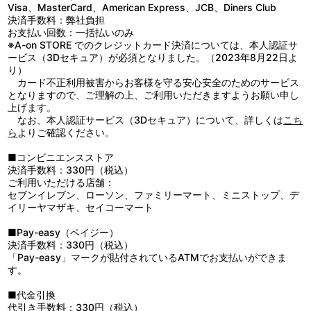
の日から空襲はたび重なり、すずも大切なものを失ってしまう。そ
Visa、MasterCard、American Express、JCB、Diners Club
して、昭和20年の夏がやってくる――。
決済手数料：弊社負担
お支払い回数：一括払いのみ
※A-on STORE でのクレジットカード決済については、本人認証サ
ービス（3Dセキュア）が必須となりました。（2023年8月22日よ
り）
カード不正利用被害からお客様を守る安心安全のためのサービス
となりますので、ご理解の上、ご利用いただきますようお願い申し
上げます。
なお、本人認証サービス（3Dセキュア）について、詳しくは
こち
ら
よりご確認ください。
■コンビニエンスストア
決済手数料：330円（税込）
ご利用いただける店舗：
セブンイレブン、ローソン、ファミリーマート、ミニストップ、デ
イリーヤマザキ、セイコーマート
■Pay-easy（ペイジー）
決済手数料：330円（税込）
「Pay-easy」マークが貼付されているATMでお支払いができま
す。
■代金引換
代引き手数料：330円（税込）