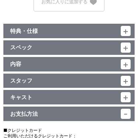
お気に入りに追加する
特典・仕様
映像特典
スペック
・特報
・特報2
品番：BCXA-1496
・劇場予告編
ジャンル：劇場公開アニメ
内容
・TV SPOT
（本編168分+特典14分）／ﾄﾞﾙﾋﾞｰTrueHD（5.1ch）･ﾘﾆｱPCM（ｽﾃﾚ
・のん＆岩井七世 スペシャルインタビュー＆アフレコ映像
制作年度：2019年
ｵ）／AVC／BD50G／16:9<1080p High Definition>・一部
・ノンクレジットエンディング
16:9<1080i High Definition>／ﾊﾞﾘｱﾌﾘｰ日本語字幕付（ON･OFF可
スタッフ
【収録内容】
能）／カラー／確182分／1巻
原作：こうの史代『この世界の片隅に』（双葉社刊）／企画：丸山
広島県呉に嫁いだすずは、夫・周作とその家族に囲まれて、新た
特典
正雄／監督補・画面構成：浦谷千恵／キャラクターデザイン・作画
な生活を始める。昭和19年、日本が戦争のただ中にあった頃だ。戦
キャスト
監督：松原秀典／音楽：コトリンゴ／プロデューサー：真木太郎／
況が悪化し、生活は困難を極めるが、すずは工夫を重ね日々の暮ら
・8Pブックレット
北條すず：のん／北條周作：細谷佳正／黒村晴美：稲葉菜月／黒村
監督・脚本：片渕須直／製作統括：GENCO／アニメーション制
しを紡いでいく。
径子：尾身美詞／水原 哲：小野大輔／浦野すみ：潘 めぐみ／白木
作：MAPPA／製作：2019「この世界の片隅に」製作委員会
ある日、迷い込んだ遊郭でリンと出会う。境遇は異なるが呉で初
お支払方法
リン：岩井七世／北條円太郎：牛山 茂／北條サン：新谷真弓／テ
めて出会った同世代の女性に心通わせていくすず。しかしその中
ル：花澤香菜／澁谷天外（特別出演）
で、夫・周作とリンとのつながりに気づいてしまう。だがすずは、
それをそっと胸にしまい込む……。
■クレジットカード
昭和20年3月、軍港のあった呉は大規模な空襲に見舞われる。そ
ご利用いただけるクレジットカード：