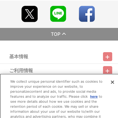
※本商品は生産可能数に限りがございます。生産可能数に達した
場合、早期にご注文の受付を終了させて頂くことがございます。
※ご要望多数の場合、お届け時期を変更し、再度受注を行うこと
がございます。
※撮影環境やご利用のモニター環境により、実物と多少異なって
見える場合がございます。
TOP
【本商品の内容】
■あんさんぶるスターズ！ 夢ノ咲学院購買部 アクリルスタンド
vol.2
基本情報
【商品の取り扱い】
夢ノ咲学院購買部（A-on STORE）
ご利用情報
アニメイト
利用規約
特定商取引法に基づく表示
プライバシーポリシー
※イベント会場や海外等で販売する場合があります。
※詳細は公式サイト等でご案内致します。
We collect unique personal identifier such as cookies to
会員メニュー
improve your experience on our website, to
ご利用ガイド
サイトマップ
お問い合わせ
推奨環境
プライバシーオプション
会社概要
【ご注意（必ずお読みください）】
personalizecontent and ads, to provide social media
■商品について
features and to analyze our traffic. Please click
here
to
その他のご案内
※商品画像はイメージです。実際の商品仕様が異なる場合がご
ログイン
会員規約
新規会員登録
see more details about how we use cookies and the
Do Not Sell or Share My Personal Information
ざいます。あらかじめご了承ください。
retention period of each cookie. We may sell or share
information about your use of our website to/with our
公式X
バンダイナムコフィルムワークス
■ご注文・お支払いについて
analytics and advertising partners, who may combine it
※ご注文は、１注文につき２個までとなります。