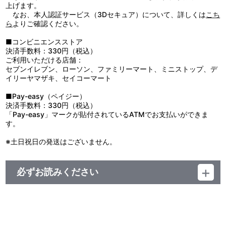
●ケガや破損の原因になることがありますので、重いものをぶら下
上げます。
げたり、無理に引っ張ったりしないでください。
なお、本人認証サービス（3Dセキュア）について、詳しくは
こち
●お子様の手の届かないところに保管してください。
ら
よりご確認ください。
●高温多湿、直射日光の当たる場所での保管はお避けください。
●商品の特性上、尖った部分があります。お取り扱いには十分ご注
■コンビニエンスストア
意ください。
決済手数料：330円（税込）
●汚れた場合は、水を布に含ませ、かたく絞ってからお拭きくださ
ご利用いただける店舗：
い。
セブンイレブン、ローソン、ファミリーマート、ミニストップ、デ
●ベンジン・シンナーなどのアルコール系溶剤を使用しますと、塗
イリーヤマザキ、セイコーマート
装の剥がれや変色・変形・破損の原因になりますのでお避けくださ
い。
■Pay-easy（ペイジー）
決済手数料：330円（税込）
「Pay-easy」マークが貼付されているATMでお支払いができま
す。
※土日祝日の発送はございません。
必ずお読みください
＜夢ノ咲学院購買部 公式グッズ＞
■注文受付期間：2019年11月15日（金）12:00～2019年12月2日
（月）23:59まで
■発送予定：2020年2月下旬