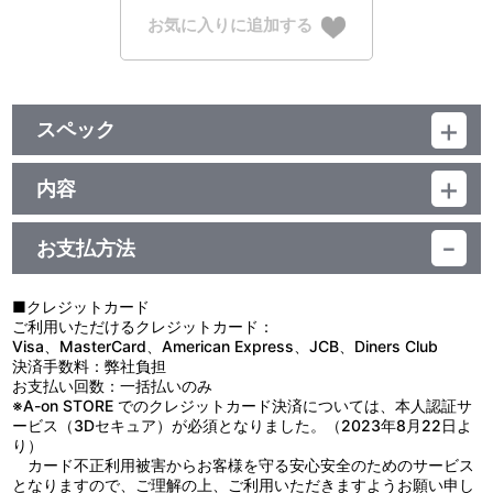
お気に入りに追加する
スペック
品番：TU-3238
ジャンル：グッズ
内容
サイズ：約 横148mm×縦210mm
制作年度：2020年
素材：アクリル
生産国：日本
お支払方法
【商品仕様】
TVアニメのエンディング映像のイラストをキャラクター毎にデザイ
ンしたアクリルスタンドです！
■クレジットカード
台座に付けることができる装飾パーツ付き！
ご利用いただけるクレジットカード：
Visa、MasterCard、American Express、JCB、Diners Club
【使用上の注意】
決済手数料：弊社負担
●本来の用途以外で使用しないでください。
お支払い回数：一括払いのみ
●思わぬ事故の恐れがありますので、乳幼児または小さなお子様に
※A-on STORE でのクレジットカード決済については、本人認証サ
は絶対に与えないでください。
ービス（3Dセキュア）が必須となりました。（2023年8月22日よ
●小さい部品があります。ちっ息などの恐れがありますので、口の
り）
中には絶対に入れないでください。
カード不正利用被害からお客様を守る安心安全のためのサービス
●無理な力を加えると、破損の原因となります。
となりますので、ご理解の上、ご利用いただきますようお願い申し