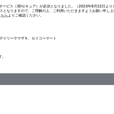
回したりしないでください。
証サービス（3Dセキュア）が必須となりました。（2023年8月22日より
劣化の恐れがありますのでご注意ください。
スとなりますので、ご理解の上、ご利用いただきますようお願い申し上
含ませた布などで軽く汚れを拭き取ってください。
こちら
よりご確認ください。
さい。血がかよわなくなり危険です。
デイリーヤマザキ、セイコーマート
す。
日（月）23:59まで
た場合、早期にご注文の受付を終了させて頂くことがございます。