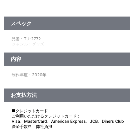
スペック
品番：TU-2772
ジャンル：グッズ
サイズ：約 高さ170mm×幅110mm
素材：(本体)ポリエステル・(ボールチェーン)鉄
内容
生産国：中国
制作年度：2020年
【商品仕様】
TVアニメのミニキャライラストをイメージした着せ替えぬいぐ
お支払方法
こちらの商品は通常、学校指定衣装を着用していますが別売りの
※画像は監修中の為、仕様など多少変更になる場合がございます
■クレジットカード
ご利用いただけるクレジットカード：
【使用上の注意】
Visa、MasterCard、American Express、JCB、Diners Club
●本商品の対象年齢は１５才以上です。対象年齢未満のお子様に
決済手数料：弊社負担
●火気には絶対に近づけないでください。