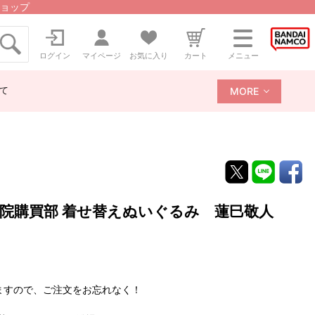
ョップ
ログイン
マイページ
お気に入り
カート
メニュー
て
MORE
院購買部 着せ替えぬいぐるみ 蓮巳敬人
ますので、ご注文をお忘れなく！