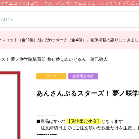
イナムコフィルムワークス・バンダイナムコミュージックライブ公式シ
スコット（全11種）/おでかけポーチ（全4種）」画像掲載の誤りにつきまし
ズ！ 夢ノ咲学院購買部 着せ替えぬいぐるみ 蓮巳敬人
グッズ
数量限定商品
あんさんぶるスターズ！ 夢ノ咲学
-----------
■商品はすべて
【受注限定生産】
となります！
注文締切日までにご注文頂いた数量だけを生産し
-----------