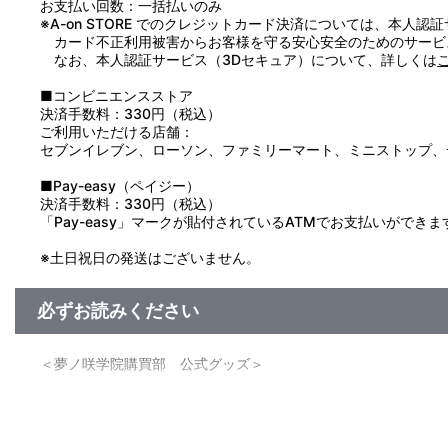
お支払い回数：一括払いのみ
●破損やけがの原因となりますので、無理に引っぱったり、振り
※A-on STORE でのクレジットカード決済については、本人認
●直射日光の当たるところに長時間放置すると、退色・変色等、
カード不正利用被害からお客様を守る安心安全のためのサービ
●洗濯はできません。汚れた場合は、水または薄めた中性洗剤を
なお、本人認証サービス（3Dセキュア）について、詳しくは
●ボールチェーン・ひもは、指などに巻きつけたりしないでくだ
■コンビニエンスストア
決済手数料：330円（税込）
ご利用いただける店舗：
セブンイレブン、ローソン、ファミリーマート、ミニストップ、
■Pay-easy（ペイジー）
決済手数料：330円（税込）
「Pay-easy」マークが貼付されているATMでお支払いができま
※土日祝日の発送はございません。
必ずお読みください
＜夢ノ咲学院購買部 公式グッズ＞
■注文受付期間：2019年11月1日（金）12:00～2019年11月18
■発送予定：2020年4月下旬
※本商品は生産可能数に限りがございます。生産可能数に達し