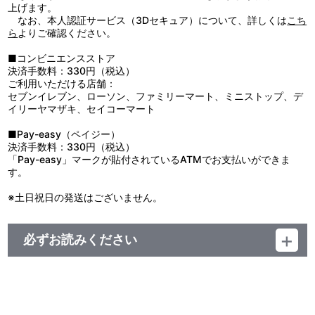
●火気には絶対に近づけないでください。
上げます。
●破損やけがの原因となりますので、無理に引っぱったり、振り回
なお、本人認証サービス（3Dセキュア）について、詳しくは
こち
したりしないでください。
ら
よりご確認ください。
●直射日光の当たるところに長時間放置すると、退色・変色等、劣
化の恐れがありますのでご注意ください。
■コンビニエンスストア
●洗濯はできません。汚れた場合は、水または薄めた中性洗剤を含
決済手数料：330円（税込）
ませた布などで軽く汚れを拭き取ってください。
ご利用いただける店舗：
●ボールチェーン・ひもは、指などに巻きつけたりしないでくださ
セブンイレブン、ローソン、ファミリーマート、ミニストップ、デ
い。血がかよわなくなり危険です。
イリーヤマザキ、セイコーマート
■Pay-easy（ペイジー）
決済手数料：330円（税込）
「Pay-easy」マークが貼付されているATMでお支払いができま
す。
※土日祝日の発送はございません。
必ずお読みください
＜夢ノ咲学院購買部 公式グッズ＞
■注文受付期間：2019年11月1日（金）12:00～2019年11月18日
（月）23:59まで
■発送予定：2020年4月下旬