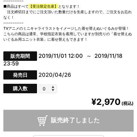
-----------
■商品はすべて
【受注限定生産】
となります！
注文締切日までにご注文頂いた数量だけを生産しますので、ご注文をお忘れ
なく！
-----------
TVアニメのミニキャライラストをイメージした着せ替えぬいぐるみが登場！
こちらの商品は通常、学校指定衣装を着用していますが別売りの「着せ替えぬ
いぐるみ用ユニット衣装」に着せ替えもできます！
2019/11/01 12:00
2019/11/18
販売期間
23:59
2020/04/26
発売日
購入数
¥2,970
(税込)
販売終了しました