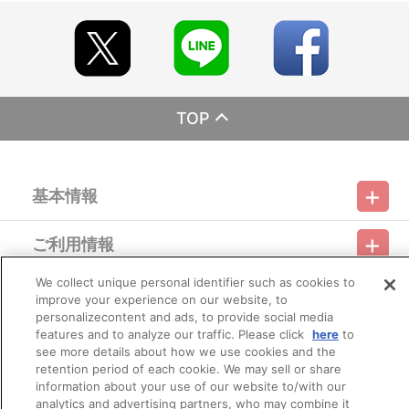
※本商品は生産可能数に限りがございます。生産可能数に達した
場合、早期にご注文の受付を終了させて頂くことがございます。
※ご要望多数の場合、お届け時期を変更し、再度受注を行うこと
がございます。
※撮影環境やご利用のモニター環境により、実物と多少異なって
見える場合がございます。
TOP
【本商品の内容】
■あんさんぶるスターズ！ 夢ノ咲学院購買部 着せ替えぬいぐる
みvol.2
基本情報
【商品の取り扱い】
夢ノ咲学院購買部（A-on STORE）
ご利用情報
アニメイト
利用規約
特定商取引法に基づく表示
プライバシーポリシー
※イベント会場や海外等で販売する場合があります。
※詳細は公式サイト等でご案内致します。
We collect unique personal identifier such as cookies to
会員メニュー
improve your experience on our website, to
ご利用ガイド
サイトマップ
お問い合わせ
推奨環境
プライバシーオプション
会社概要
【ご注意（必ずお読みください）】
personalizecontent and ads, to provide social media
■商品について
features and to analyze our traffic. Please click
here
to
その他のご案内
※商品画像はイメージです。実際の商品仕様が異なる場合がご
ログイン
会員規約
新規会員登録
see more details about how we use cookies and the
Do Not Sell or Share My Personal Information
ざいます。あらかじめご了承ください。
retention period of each cookie. We may sell or share
information about your use of our website to/with our
公式X
バンダイナムコフィルムワークス
■ご注文・お支払いについて
analytics and advertising partners, who may combine it
※ご注文は、１注文につき２個までとなります。