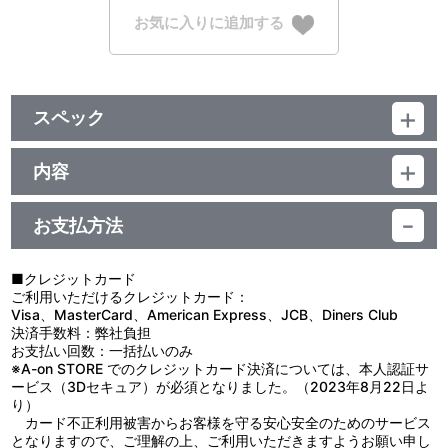
お気に入りに追加する
スペック
品番：TU-2771
ジャンル：グッズ
内容
サイズ：約 高さ170mm×幅110mm
制作年度：2020年
素材：(本体)ポリエステル・(ボールチェーン)鉄
生産国：中国
お支払方法
【商品仕様】
TVアニメのミニキャライラストをイメージした着せ替えぬいぐるみ
が登場！
■クレジットカード
こちらの商品は通常、学校指定衣装を着用していますが別売りの
ご利用いただけるクレジットカード：
「着せ替えぬいぐるみ用ユニット衣装」に着せ替えもできます！
Visa、MasterCard、American Express、JCB、Diners Club
決済手数料：弊社負担
※画像は監修中の為、仕様など多少変更になる場合がございます。
お支払い回数：一括払いのみ
ご了承ください。
※A-on STORE でのクレジットカード決済については、本人認証サ
ービス（3Dセキュア）が必須となりました。（2023年8月22日よ
【使用上の注意】
り）
●本商品の対象年齢は１５才以上です。対象年齢未満のお子様には
カード不正利用被害からお客様を守る安心安全のためのサービス
絶対に与えないでください。
となりますので、ご理解の上、ご利用いただきますようお願い申し