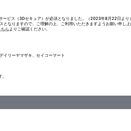
絶対に与えないでください。
証サービス（3Dセキュア）が必須となりました。（2023年8月22日より
また、漂白剤の使用は避けてください。
スとなりますので、ご理解の上、ご利用いただきますようお願い申し上
こちら
よりご確認ください。
ださい。
デイリーヤマザキ、セイコーマート
絶対に与えないでください。
す。
になりますので、保管の際はご注意ください。
ださい。
はケガをしない様ご注意ください。
絶対に与えないでください。
避けてください。
23：59まで
してください。