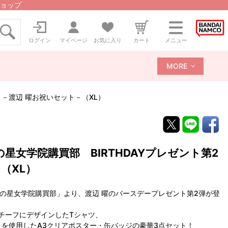
ョップ
ログイン
マイページ
お気に入り
カート
メニュー
MORE
 －渡辺 曜お祝いセット－（XL）
星女学院購買部 BIRTHDAYプレゼント第2
（XL）
浦の星女学院購買部」より、渡辺 曜のバースデープレゼント第2弾が登
チーフにデザインしたTシャツ、
トを使用したA3クリアポスター・缶バッジの豪華3点セット！