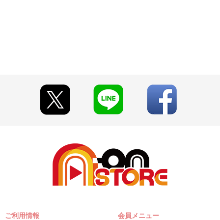
早期にご注文の受付を終了させて頂くことがございます。
とがございます。
で、強い圧力や衝撃を与えないでください。
て見える場合がございます。
したまま引っ張るなどの強い衝撃を与えないでください。
がれたり表面に傷がついたりする恐れがありますのでご注意ください。
AYプレゼント第2シーズン －渡辺 曜お祝いセット－（XL）
CLUB）
支店）にて販売される商品と同じ仕様となります。
ざいます。あらかじめご了承ください。
ご利用情報
会員メニュー