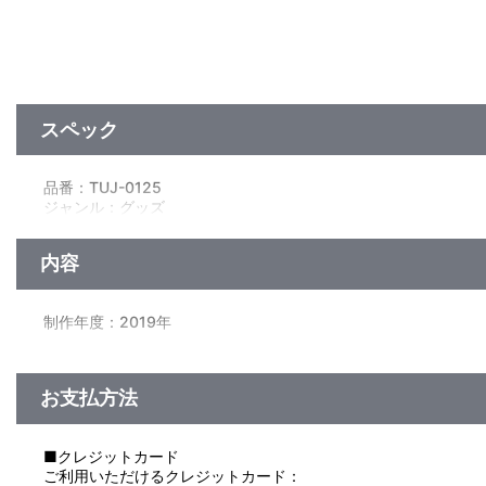
スペック
品番：TUJ-0125
ジャンル：グッズ
【Tシャツ】
サイズ：XL（身丈74cm×身巾56cm×肩巾49cm×袖丈22cm）
内容
素材：綿100％
生産国：中国
制作年度：2019年
【A3クリアポスター】
サイズ：約 420mm×297mm
【商品仕様】
素材：PP
「ラブライブ！サンシャイン!!」公式通販サイト「浦の星女学院
生産国：日本
お支払方法
投票企画によって選ばれた曜のTVアニメシーンをモチーフにデ
“ウェディングドレス”がテーマの描き下ろしイラストを使用した
【缶バッジ】
曜の誕生日をみんなでお祝いしよう！！
サイズ：直径54mm
■クレジットカード
素材：ブリキ・紙
ご利用いただけるクレジットカード：
【使用上の注意】
生産国：日本