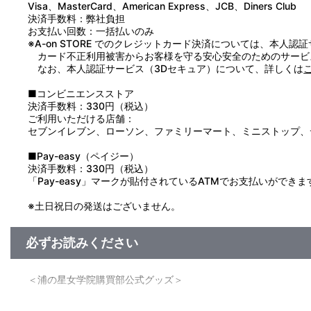
Visa、MasterCard、American Express、JCB、Diners Club
《Tシャツ》
決済手数料：弊社負担
●本製品の対象年齢は15才以上です。15才未満のお子さまには
お支払い回数：一括払いのみ
●本来の用途以外で使用しないでください。
※A-on STORE でのクレジットカード決済については、本人認
●洗濯の際は蛍光増白剤が入っていない洗剤をご使用ください。
カード不正利用被害からお客様を守る安心安全のためのサービ
●濃色は白色や淡色のものと分けて洗ってください。
なお、本人認証サービス（3Dセキュア）について、詳しくは
●濡れたまま放置しないでください。
●タンブラー乾燥は避けてください。
■コンビニエンスストア
●アイロンの際はあて布を使用してください。
決済手数料：330円（税込）
●プリント部分はもみ洗いを避け、直接アイロンをあてないでく
ご利用いただける店舗：
セブンイレブン、ローソン、ファミリーマート、ミニストップ、
《A3クリアポスター》
●本製品の対象年齢は15才以上です。15才未満のお子さまには
■Pay-easy（ペイジー）
●本来の用途以外で使用しないでください。
決済手数料：330円（税込）
●高温多湿の場所では変形・変色が生じる場合が御座います。
「Pay-easy」マークが貼付されているATMでお支払いができま
●低温時では割れ・変色が生じる場合が御座います。
●直射日光及び紫外線が長期間あたる場所では変色や劣化の原因
※土日祝日の発送はございません。
●素材の特性上、傷がつきやすいので取り扱いには十分ご注意く
●四隅及び四辺は皮膚などを傷つけやすいので、取り扱いの際に
●廃棄の際は地方自治体の廃棄区分に従ってください。
必ずお読みください
《缶バッジ》
●本製品の対象年齢は15才以上です。15才未満のお子さまには
＜浦の星女学院購買部公式グッズ＞
●本来の用途以外で使用しないでください。
●直射日光のあたる場所・高温多湿の場所・火気周辺での保管は
■注文受付期間：2018年12月14日（金）～2019年1月9日（水）
●誤飲の恐れがありますので、お子さまの手の届かない所に保管