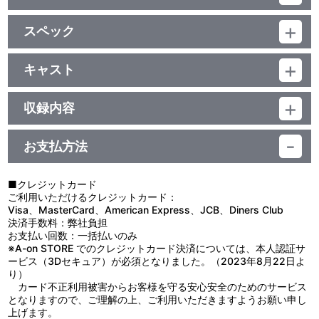
他、仕様
スペック
描き下ろしジャケット
品番：LACM-4231
ジャンル：国内アニメ音楽
キャスト
シングル
solua
／16分
収録内容
お支払方法
視聴する
■クレジットカード
ご利用いただけるクレジットカード：
＜収録曲＞
Visa、MasterCard、American Express、JCB、Diners Club
決済手数料：弊社負担
1：夜明けの足音
お支払い回数：一括払いのみ
2：運命のボート
※A-on STORE でのクレジットカード決済については、本人認証サ
3：夜明けの足音（Ｉｎｓｔｒｕｍｅｎｔａｌ）
ービス（3Dセキュア）が必須となりました。（2023年8月22日よ
4：運命のボート（Ｉｎｓｔｒｕｍｅｎｔａｌ）
り）
カード不正利用被害からお客様を守る安心安全のためのサービス
となりますので、ご理解の上、ご利用いただきますようお願い申し
上げます。