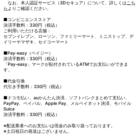
なお、本人認証サービス（3Dセキュア）について、詳しくは
こち
ら
よりご確認ください。
■コンビニエンスストア
決済手数料：330円（税込）
ご利用いただける店舗：
セブンイレブン、ローソン、ファミリーマート、ミニストップ、デ
イリーヤマザキ、セイコーマート
■Pay-easy（ペイジー）
決済手数料：330円（税込）
「Pay-easy」マークが貼付されているATMでお支払いができま
す。
■代金引換
代引き手数料：330円（税込）
■ドコモ払い、auかんたん決済、ソフトバンクまとめて支払い、
PayPay、ペイパル、Apple Pay、メルペイネット決済、モバイル
Suica
決済手数料：330円（税込）
※配送業者へのお支払いは現金のみ取り扱っております。
※土日祝日の発送はございません。