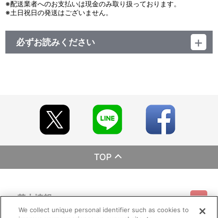
※配送業者へのお支払いは現金のみ取り扱っております。
18：ドラゴンボールＺ インフィニットワールド：：怪人ダ面相
※土日祝日の発送はございません。
19：ドラゴンボールＺ インフィニットワールド：：ｆｉｇｈｔ
ｉｎ ｔｈｅ ｃｅｌｌ
20：ドラゴンボールＺ インフィニットワールド：：秘密結社 ポ
必ずお読みください
ワゾン
21：ドラゴンボールＺ インフィニットワールド：：ＲＵＮ！ Ｒ
レーベル ランティス
ＵＮ！ ＲＵＮ！
発売元 (株)バンダイナムコミュージックライブ
22：ドラゴンボールＺ インフィニットワールド：：負けられない
販売元 (株)バンダイナムコフィルムワークス
闘い
23：ドラゴンボールＺ インフィニットワールド：：ｔｗｉｌｉｇ
ｈｔ ｈａｒｂｏｒ
24：ドラゴンボールＺ インフィニットワールド：：Ｄｒａｇｏ
ｎ Ｂａｌｌ Ｐａｒｔｙ
TOP
基本情報
We collect unique personal identifier such as cookies to