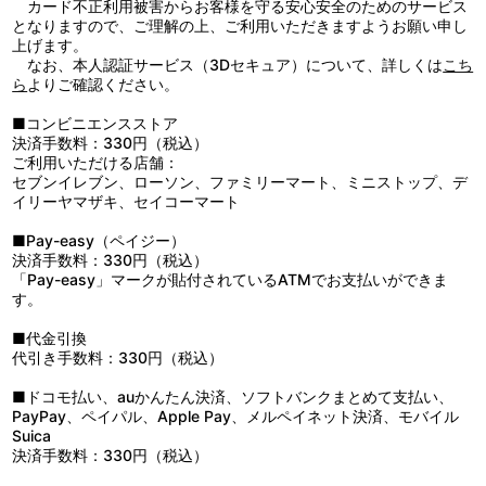
カード不正利用被害からお客様を守る安心安全のためのサービス
ｒｅｅｔ
となりますので、ご理解の上、ご利用いただきますようお願い申し
4：ドラゴンボールＺ インフィニットワールド：：静かなる闘争
上げます。
5：ドラゴンボールＺ インフィニットワールド：：Ｆｌａｓｈ
なお、本人認証サービス（3Dセキュア）について、詳しくは
こち
Ｂａｔｔｌｅ
ら
よりご確認ください。
6：ドラゴンボールＺ インフィニットワールド：：ｐｓｙｃｈｉ
ｃ ｆｏｒｃｅ
■コンビニエンスストア
7：ドラゴンボールＺ インフィニットワールド：：激動
決済手数料：330円（税込）
8：ドラゴンボールＺ インフィニットワールド：：ＴＲＯＰＩＣ
ご利用いただける店舗：
Ａ
セブンイレブン、ローソン、ファミリーマート、ミニストップ、デ
9：ドラゴンボールＺ インフィニットワールド：：まだまだ続く
イリーヤマザキ、セイコーマート
道…。
10：ドラゴンボールＺ インフィニットワールド：：Ｎｏ Ｍａ
■Pay-easy（ペイジー）
ｎ’ｓ Ｉｓｌａｎｄ
決済手数料：330円（税込）
11：ドラゴンボールＺ インフィニットワールド：：ＣＡＰＳＵＬ
「Pay-easy」マークが貼付されているATMでお支払いができま
Ｅ Ｃｏ．
す。
12：ドラゴンボールＺ インフィニットワールド：：ＪＵＭＢＡ！
13：ドラゴンボールＺ インフィニットワールド：：Ｈｅｙ，Ｍ
■代金引換
ｒ．Ｗａｔｓｏｎ
代引き手数料：330円（税込）
14：ドラゴンボールＺ インフィニットワールド：：常夏の白昼夢
15：ドラゴンボールＺ インフィニットワールド：：各員、緊急戦
■ドコモ払い、auかんたん決済、ソフトバンクまとめて支払い、
闘配備！
PayPay、ペイパル、Apple Pay、メルペイネット決済、モバイル
16：ドラゴンボールＺ インフィニットワールド：：Ｖｉｔａｌ
Suica
Ａｔｏｍｚ
決済手数料：330円（税込）
17：ドラゴンボールＺ インフィニットワールド：：Ｃｏｓｍｉ
ｃ Ｙｏｕｔｈ