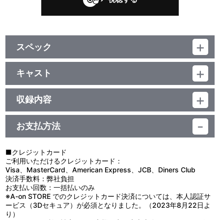
スペック
品番：LACA-5852
ジャンル：ゲーム音楽
キャスト
アルバム
影山ヒロノブ/Kenz(音楽)
／55分
収録内容
お支払方法
視聴する
■クレジットカード
ご利用いただけるクレジットカード：
＜収録曲＞
Visa、MasterCard、American Express、JCB、Diners Club
決済手数料：弊社負担
1：ドラゴンボールＺ インフィニットワールド：：光のさす未来
お支払い回数：一括払いのみ
へ！ （Ｇａｍｅ ＯＰ ｖｅｒ．）
※A-on STORE でのクレジットカード決済については、本人認証サ
2：ドラゴンボールＺ インフィニットワールド：：Ｒｏｃｋ
ービス（3Dセキュア）が必須となりました。（2023年8月22日よ
Ｏ’ｍｏｔｉｏｎ
り）
3：ドラゴンボールＺ インフィニットワールド：：５ｔｈ Ｓｔ