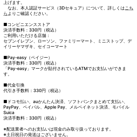
上げます。
なお、本人認証サービス（3Dセキュア）について、詳しくは
こち
ら
よりご確認ください。
■コンビニエンスストア
決済手数料：330円（税込）
ご利用いただける店舗：
セブンイレブン、ローソン、ファミリーマート、ミニストップ、デ
イリーヤマザキ、セイコーマート
■Pay-easy（ペイジー）
決済手数料：330円（税込）
「Pay-easy」マークが貼付されているATMでお支払いができま
す。
■代金引換
代引き手数料：330円（税込）
■ドコモ払い、auかんたん決済、ソフトバンクまとめて支払い、
PayPay、ペイパル、Apple Pay、メルペイネット決済、モバイル
Suica
決済手数料：330円（税込）
※配送業者へのお支払いは現金のみ取り扱っております。
※土日祝日の発送はございません。