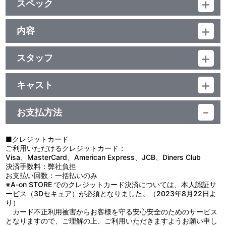
スペック
■ブックレット（4P）
品番：BCXA-1165
ジャンル：TVアニメ
内容
映像特典
（本編47分+特典3分）／ﾘﾆｱPCM(ｽﾃﾚｵ)／AVC／BD25G／
制作年度：2016年
16:9<1080p High Definition>／英語字幕付(ON･OFF可能)／カラー
■ノンテロップエンディング#4・#5
／確50分／全7巻
スタッフ
【2話収録】
他、仕様
#4 脚本：花田十輝／絵コンテ・演出：古田丈司／作画監督：古川
■#4「ふたりのキモチ」
英樹
やっとの思いで正式な部としての活動を認められた千歌たち。部
キャスト
キャラクターデザイン室田雄平描き下ろしジャケット
#5 脚本：花田十輝／絵コンテ・演出：南川達馬／作画監督：石川
室もゲットして心機一転、1年生の黒澤ルビィと国木田花丸の2人
高海千歌：伊波杏樹／桜内梨子：逢田梨香子／松浦果南：諏訪なな
智美・江上夏樹
を、改めてスクールアイドル部へとスカウトする。ルビィは、スク
か／黒澤ダイヤ：小宮有紗／渡辺 曜：斉藤朱夏／津島善子：小林愛
ールアイドルへの強い憧れと興味を抱きつつも、スクールアイドル
お支払方法
香／国木田花丸：高槻かなこ／小原鞠莉：鈴木愛奈／黒澤ルビィ：
原作：矢立 肇／原案：公野櫻子／監督：酒井和男／シリーズ構成：
を嫌う姉、ダイヤのことを想い、踏み出せずにいた。そんなルビィ
降幡 愛
花田十輝／キャラクターデザイン：室田雄平／デザインワークス：
といつも一緒にいた花丸は、ルビィに自分の本当の気持ちに気付い
河毛雅妃／セットデザイン：高橋武之／美術監督：東 潤一／色彩設
てもらうため、思い切った行動に出る――。
■クレジットカード
計：横山さよ子／ＣＧディレクター：黒﨑 豪／撮影監督：杉山大樹
■#5「ヨハネ堕天」
ご利用いただけるクレジットカード：
／編集：今井大介／音響監督：長崎行男／音楽：加藤達也／音楽制
スクールアイドルとしての活動を始めたものの、なかなかランキ
Visa、MasterCard、American Express、JCB、Diners Club
作：ランティス／アニメーション制作：サンライズ／製作：2016
ングが上がらず、何かもっと目立つようなことをして人気を集めな
決済手数料：弊社負担
プロジェクトラブライブ！サンシャイン!!
ければいけないのかも、と悩む千歌たち。そんな中、入学初日以来
お支払い回数：一括払いのみ
学校に来ていなかった1年生の津島善子が学校に姿を見せる。幼馴
※A-on STORE でのクレジットカード決済については、本人認証サ
染の花丸から、自己紹介の時の自分の醜態を誰も気にしていないと
ービス（3Dセキュア）が必須となりました。（2023年8月22日よ
教えられた善子。普通の高校生になるラストチャンスだと意気込
り）
み、花丸に、自分が“堕天使ヨハネ”にならないよう監視してほしい
カード不正利用被害からお客様を守る安心安全のためのサービス
とお願いするが――。
となりますので、ご理解の上、ご利用いただきますようお願い申し