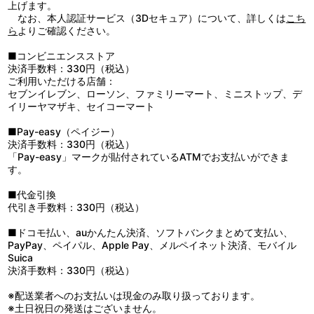
“伝説怪龍ナツノメリュウ登場！”
上げます。
奈津川湖のほとりの村で、リゾートホテル建設の話が持ち上がっ
なお、本人認証サービス（3Dセキュア）について、詳しくは
こち
ていた。村長の息子・吾郎は、予定地にある湖の守り神を祭った祠
ら
よりご確認ください。
を理由に建設に反対する父親を説得するため、伝説の龍をでっち上
げた挙句、建設業者と共謀して祠を破壊してしまう。すると、湖の
■コンビニエンスストア
守り神・ナツノメリュウが復活した！ 龍の噂を聞きつけ、ミズキと
決済手数料：330円（税込）
共に調査に来ていたカイトは、ウルトラマンマックスに変身して立
ご利用いただける店舗：
ち向かうが…。
セブンイレブン、ローソン、ファミリーマート、ミニストップ、デ
■第10話「少年DASH」
イリーヤマザキ、セイコーマート
“空間転移怪獣メタシサス登場！”
UDF主催の社会科見学会を終えた子供たちの前に、怪獣・メタシ
■Pay-easy（ペイジー）
サスが現れた！子供たちに遅刻を見られたコバは、名誉挽回とばか
決済手数料：330円（税込）
りにダッシュバードで出撃するが、空間を自由に移動するメタシサ
「Pay-easy」マークが貼付されているATMでお支払いができま
スを攻撃できない。そんなコバの姿に、DASHへの不信感を抱いた
す。
少年・マサユキは、メタシサス出現ポイントの予測方法を発見しな
がら、その方法をDASHに教えようとしない。その時、再びメタシ
■代金引換
サスが現れた！
代引き手数料：330円（税込）
■ドコモ払い、auかんたん決済、ソフトバンクまとめて支払い、
PayPay、ペイパル、Apple Pay、メルペイネット決済、モバイル
Suica
決済手数料：330円（税込）
※配送業者へのお支払いは現金のみ取り扱っております。
※土日祝日の発送はございません。