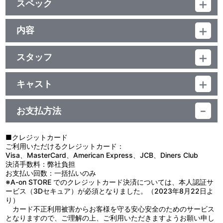
スペック
作品解説書「MAX FILE③」
品番：BCBS-2384
ジャンル：TV特撮
内容
映像特典
（本編96分＋特典16分）／ﾄﾞﾙﾋﾞｰﾃﾞｼﾞﾀﾙ(ｽﾃﾚｵ)／片面2層／ｽﾀﾝﾀﾞｰ
制作年度：2005年
ﾄﾞ／カラー／確112分／10巻
ノンテロップオープニング、Making#2＜飛翔せよ！チームDASH
スタッフ
＞
【4話収録】
第7話 脚本：梶 研吾・大倉崇裕／監督：梶 研吾／特技監督：菊地
■第7話「星の破壊者」
雄一
“宇宙工作員ケサム登場！”
キャスト
第8話 脚本：林 壮太郎／監督：梶 研吾／特技監督：菊地雄一
異常な次元振動の調査に向かったカイトとミズキは、二手に分か
トウマ・カイト：青山草太／コバ・ケンジロウ：小川信行／コイシ
第9話 脚本：小林雄次／監督：佐藤 太／特技監督：村石宏實
れて山中を捜索するうち、深い霧に巻き込まれてしまう。霧の中、
カワ・ミズキ：長谷部 瞳／ショーン・ホワイト：ショーン・ニコル
第10話 脚本：黒田洋介／監督：佐藤 太／特技監督：村石宏實
カイトは巨大なカプセルを発見し、一方ミズキは洞窟の中で重傷を
お支払方法
ス／エリー：満島ひかり／ヒジカタ・シゲル：宍戸 開／ヨシナガ教
負った宇宙人・ケサムと出会った。介抱するミズキに、ケサムは自
授：桜井浩子／トミオカ長官：黒部 進／ナレーター：佐野史郎 他
監修・製作：円谷一夫／製作統括：大岡新一／企画：加藤直次・江
分が地球を滅ぼすためにやってきたと告げる。カイトが見つけたカ
藤直行・中村理一郎／プロデューサー：岡﨑剛之・八木 毅・山西太
プセルは、そのための爆弾だったのだ！果たして地球の運命は！？
■クレジットカード
平／制作プロデューサー：小山信行／音楽プロデューサー：玉川 静
■第8話「DASH壊滅！？」
ご利用いただけるクレジットカード：
／音楽：蓜島邦明／ＣＧＩモーションディレクター：板野一郎／Ｃ
“甲虫型宇宙怪獣バグダラス登場！”
Visa、MasterCard、American Express、JCB、Diners Club
ＧＩスーパーバイザー：鹿角 剛／制作協力：電通／製作著作：中部
カイトの誕生パーティーの最中、隕石接近の報告が入る。DASH
決済手数料：弊社負担
日本放送・円谷プロダクション 他
の活躍により、市街地への落下は免れたが、隕石の中には宇宙生
お支払い回数：一括払いのみ
物・バグダラスが潜んでいた！ UDFでの隕石調査中に復活したバグ
※A-on STORE でのクレジットカード決済については、本人認証サ
ダラスは、DASH隊員たちを次々と襲い、生命エネルギーを吸収し
ービス（3Dセキュア）が必須となりました。（2023年8月22日よ
て巨大化していく！ しかもその体内には無数の卵があり、孵化すれ
り）
ば地球は壊滅の危機に！どうするDASH！？
カード不正利用被害からお客様を守る安心安全のためのサービス
■第9話「龍の恋人」
となりますので、ご理解の上、ご利用いただきますようお願い申し