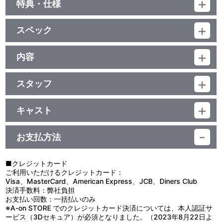
特典・仕様
特典
スペック
作品解説書（6P）
品番：BCBA-4406
ジャンル：TVアニメ
内容
他、仕様
ﾄﾞﾙﾋﾞｰﾃﾞｼﾞﾀﾙ（ｽﾃﾚｵ）／片面2層／16:9（ｽｸｲｰｽﾞ）／ﾋﾞｽﾀｻｲｽﾞ／カ
制作年度：2012年
ラー／確92分／13巻
馬越嘉彦描き下ろしジャケット
スタッフ
【4話収録】
第17話 脚本：小山 真／演出：園田 誠／作画監督：八島善孝／美
■第17話「守るべきもの！聖衣の修復師と伝説の鉱石！」
術：渡辺佳人
羅喜という超能力を操る少女と出会った光牙達。彼女は聖衣修復
キャスト
第18話 脚本：大和屋 暁／演出：角銅博之／作画監督：小泉 昇／
師である師匠から使いを頼まれ、スターダストサンドを採取に行く
光牙：緑川 光／蒼摩：小西克幸／ユナ：雪野五月／龍峰：柿原徹也
美術：本田 修
途中であった。しかし、その師匠はマルス軍の白銀聖闘士に狙われ
／エデン：諏訪部順一／栄斗：鈴木達央／アリア：能登麻美子／マ
第19話 脚本：村山 功／演出：羽多野浩平／作画監督：福世孝
ていた……。
お支払方法
ルス：柴田秀勝／メディア：榊原良子／ソニア：久川 綾／羅喜：前
明・柳瀬雄之／美術：鹿野良行
■第18話「復讐の炎！蒼摩、因縁の闘い！」
田 愛／ドーレ：小野健一／ミルファク：竹本英史／春麗：吉田小南
第20話 脚本：吉田玲子／絵コンテ：畑野森生／演出：園田 誠／
旅の途中、光牙達は蒼摩の故郷にやって来た。旧友達の歓迎を受
美／星矢：古谷 徹（特別出演）
作画監督：馬越嘉彦／美術：工藤ただし
けて喜ぶ蒼摩だが、胸中では父の仇・ソニアへの復讐に燃えてい
■クレジットカード
た。翌朝、一行はついに火の遺跡に辿り着くが、そこにはソニアが
ご利用いただけるクレジットカード：
原作：車田正美／プロデューサー： 松久智治・松井俊之（テレビ朝
待ち受けていた。
Visa、MasterCard、American Express、JCB、Diners Club
日）・若林 豪（東映アニメーション）／シリーズディレクター：畑
■第19話「五老峰の秘密！継承せよ、父、紫龍の闘志！」
決済手数料：弊社負担
野森生／キャラクターデザイン・総作画監督：馬越嘉彦／シリーズ
ソニアを追って蒼摩は戦列から離脱。残った光牙達は水の遺跡が
お支払い回数：一括払いのみ
構成：吉田玲子／製作：東映アニメーション 他
ある龍峰の故郷・五老峰を訪れた。一方、先行して遺跡に向かって
※A-on STORE でのクレジットカード決済については、本人認証サ
いた龍峰は、ドラゴンの聖闘士と因縁深きペルセウス座の白銀聖闘
ービス（3Dセキュア）が必須となりました。（2023年8月22日よ