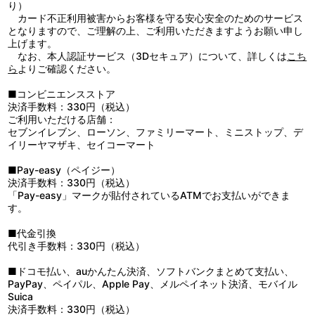
士と遭遇する。
り）
■第20話「アリアのために！エデン、怒りの雷撃！」
カード不正利用被害からお客様を守る安心安全のためのサービス
栄斗、龍峰と分かれた光牙は、ユナ、アリアと共に最後の遺跡を
となりますので、ご理解の上、ご利用いただきますようお願い申し
目指す。一方、父マルスを正義と信じるエデンは、負傷した姉ソニ
上げます。
アに代わりアリア奪還に向かうのだった。やがて対峙する光牙とエ
なお、本人認証サービス（3Dセキュア）について、詳しくは
こち
デン。その勝負の行方は…。
ら
よりご確認ください。
■コンビニエンスストア
決済手数料：330円（税込）
ご利用いただける店舗：
セブンイレブン、ローソン、ファミリーマート、ミニストップ、デ
イリーヤマザキ、セイコーマート
■Pay-easy（ペイジー）
決済手数料：330円（税込）
「Pay-easy」マークが貼付されているATMでお支払いができま
す。
■代金引換
代引き手数料：330円（税込）
■ドコモ払い、auかんたん決済、ソフトバンクまとめて支払い、
PayPay、ペイパル、Apple Pay、メルペイネット決済、モバイル
Suica
決済手数料：330円（税込）