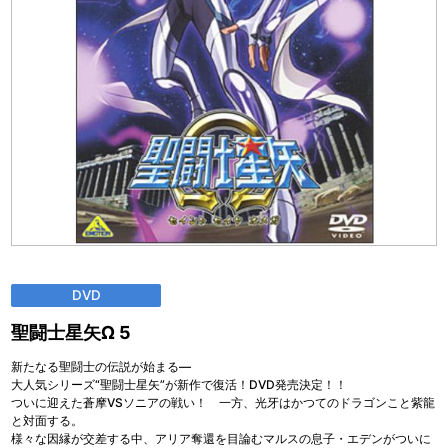
DVD
聖闘士星矢Ω 5
新たなる聖闘士の伝説が始まる―
大人気シリーズ“聖闘士星矢”が新作で復活！DVD発売決定！！
ついに迎えた蒼摩VSソニアの戦い！ 一方、光牙はかつてのドラゴンこと紫龍
と対面する。
様々な因縁が交差する中、アリア奪還を目論むマルスの息子・エデンがついに