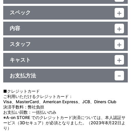
初回封入特典
スペック
■エンドカード（3種）
■SPECIAL CD feat.黄瀬涼太
品番：BCBA-4390
⇒・オーディオドラマ黄瀬編
ジャンル：TVアニメ
内容
・ボーナストラック１（出演キャストコメント）
(本編72分＋映像特典4分)／ﾄﾞﾙﾋﾞｰﾃﾞｼﾞﾀﾙ(ｽﾃﾚｵ)／片面2層／16:9(ｽｸ
・ボーナストラック２（「セイシュンTIP-OFF!!～MVP黄瀬
制作年度：2012年
ｲｰｽﾞ)／ﾋﾞｽﾀｻｲｽﾞ／カラー／確76分／9巻
ver.」歌：黄瀬涼太）
スタッフ
【3話収録】
第3Q 脚本：入江信吾／演出：松澤建一／絵コンテ：寺岡 巌／作
■第3Q「勝てねェぐらいがちょうどいい」
初回封入特典
画監督：高橋成之
誠凛と海常の練習試合がはじまった。レギュラー陣の軽い調整と
キャスト
第4Q 脚本：根元歳三／演出・絵コンテ：亀井幹太／作画監督：
豪語し、エース黄瀬を温存する海常に対して誠凛の怒りが爆発、火
≪オーディオドラマ内容≫
黒子テツヤ：小野賢章／火神大我：小野友樹／黄瀬涼太：木村良平
小谷杏子、西畑あゆみ
神がダンクシュートによりゴールを破壊する。一度見たプレーを完
逃げる黒子＆火神。追いかける黄瀬＆笠松。デパートで繰り広げ
／緑間真太郎：小野大輔／相田リコ：斎藤千和／日向順平：細谷佳
第5Q 脚本：高木 登／演出：小村方宏治／絵コンテ：多田俊介、
璧にコピーできる、天才・黄瀬は、投入直後に火神のダンクシュー
お支払方法
られる謎の追いかけっこの真相は？
正／伊月 俊：野島裕史／小金井慎二：江口拓也／笠松幸男：保志総
小村方宏治／作画監督：森田 史
トをコピー、さらにお返しのダンクを決める火神、と試合は序盤か
「黒子っちー！なんで逃げるんスかー！」
一朗／高尾和成：鈴木達央 他
らノーガードの殴り合いの様な点の取り合いの様相を呈する。タイ
≪出演≫木村良平・小野賢章・小野友樹・保志総一朗
原作：藤巻忠俊（集英社「週刊少年ジャンプ」連載中）／監督：多
ムアウトの際、黒子と黄瀬は互いのチームメイトに対して、それぞ
■クレジットカード
田俊介／シリーズ構成：高木 登／キャラクターデザイン・総作画監
れの弱点を指摘するのだが・・・。
ご利用いただけるクレジットカード：
特典
督：菊地洋子／美術監督：三田慎也／色彩設計：佐藤真由美／撮影
■第4Q「逆襲よろしく！」
Visa、MasterCard、American Express、JCB、Diners Club
監督：荒井栄児／３ＤＣＧ監督：磯部兼士／編集：植松淳一／音響
第２クォーターに入り、徐々に点差を縮める誠凛。黒子と火神の
決済手数料：弊社負担
ライナーノート
監督：三間雅文／音楽：中西亮輔、R･O･N／アニメーション制作：
新たな連携により、チームの攻撃パターンの幅が増大、また天才・
お支払い回数：一括払いのみ
プロダクション I.G／製作：黒子のバスケ製作委員会 他
黄瀬の高い身体能力をもってしても、極限まで影の薄い黒子のプレ
※A-on STORE でのクレジットカード決済については、本人認証サ
イスタイルだけはコピーできないのだ。アクシデントにより一旦コ
ービス（3Dセキュア）が必須となりました。（2023年8月22日よ
映像特典
ートを退いた黒子だが、キャプテン・日向ら２年生メンバーも奮
り）