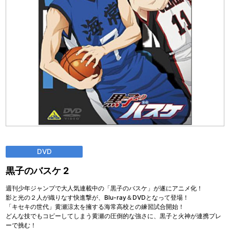
DVD
黒子のバスケ 2
週刊少年ジャンプで大人気連載中の「黒子のバスケ」が遂にアニメ化！
影と光の２人が織りなす快進撃が、Blu-ray＆DVDとなって登場！
「キセキの世代」黄瀬涼太を擁する海常高校との練習試合開始！
どんな技でもコピーしてしまう黄瀬の圧倒的な強さに、黒子と火神が連携プレ
ーで挑む！