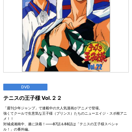
DVD
テニスの王子様 Vol.２２
「週刊少年ジャンプ」で連載中の大人気漫画がアニメで登場。
強くてクールで生意気な王子様（プリンス）たちのニューエイジ・スポ根アニ
メ！！
対城成湘南中、遂に決着！――87話＆88話は「テニスの王子様スペシャ
ル！」の番外編。