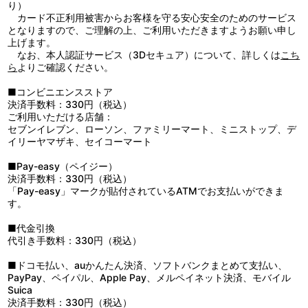
督：平光琢也／音楽：渡部チェル／アニメーション制作：トラン
し始める。だが、それを千石が許すはずもなく、動体視力の良さで
り）
ス・アーツ／アニメーション制作協力：Production I.G／監督：浜
神尾の動きを見切ると、スピード封じにかかってきた。逆転された
カード不正利用被害からお客様を守る安心安全のためのサービス
名孝行／製作：テレビ東京、ＮＡＳ 他
神尾は、より進化させたスピードボール「ソニックブリット」で反
となりますので、ご理解の上、ご利用いただきますようお願い申し
撃。試合はタイブレークに突入し、粘りの勝負になる。
上げます。
■第87話「てにぷり」＜第87話は特別編。「テニスの王子様」チビ
なお、本人認証サービス（3Dセキュア）について、詳しくは
こち
キャラによるオリジナルストーリー。＞
ら
よりご確認ください。
「テニス昔話」
――おばあさんが川で拾った大きなポンタ。中から出てきた男の
■コンビニエンスストア
子はリョーマと名付けられ、すくすく育った。やがて都へと旅立っ
決済手数料：330円（税込）
たリョーマは、途中の洞窟でナゾの特訓をしている集団に出会
ご利用いただける店舗：
う…。
セブンイレブン、ローソン、ファミリーマート、ミニストップ、デ
「刑事(デカ)プリ!?」
イリーヤマザキ、セイコーマート
――乾の眼鏡が何者かに盗まれた！事件を捜査するのは、橘率い
る熱血刑事たち。容疑者として次々と警察に連行されるのは青学(せ
■Pay-easy（ペイジー）
いがく)レギュラー陣だった。果たして、事件の真相は…!?
決済手数料：330円（税込）
■第88話「ボウリングの王子様」
「Pay-easy」マークが貼付されているATMでお支払いができま
関東大会ベスト４進出の祝勝会として、ボウリング大会を開催す
す。
ることになった。負ければ乾特製疲労回復汁「青酢」のジョッキ、
ガーターでもミニカップを飲まされると聞き、やる気を出すレギュ
■代金引換
ラー陣。しかし、青酢の威力は凄まじく、いつもは乾汁が平気な不
代引き手数料：330円（税込）
二までも瞬殺されてしまう。ボーリング対決の方は、大石・竜崎ペ
アが意外な強さを見せて、リョーマ・桃城ペアを圧倒。青酢の犠牲
■ドコモ払い、auかんたん決済、ソフトバンクまとめて支払い、
者が続々と増えていく中、最後に勝利するのは…!?
PayPay、ペイパル、Apple Pay、メルペイネット決済、モバイル
Suica
決済手数料：330円（税込）