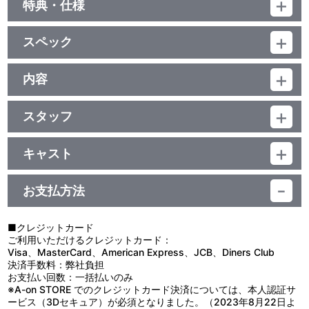
特典・仕様
初回封入特典
スペック
“王子様スナップ写真・３枚セット”（キャラクターたちの生写真）
品番：BCBA-1722
ジャンル：TVアニメ
内容
特典
ﾄﾞﾙﾋﾞｰﾃﾞｼﾞﾀﾙ(ｽﾃﾚｵ)／片面２層／ｽﾀﾝﾀﾞｰﾄﾞ／カラー／確88分／45巻
制作年度：2001年
ライナーノート
スタッフ
【4話収録】＜※87話＆88話は「テニスの王子様スペシャル！」の
第85話 脚本：冨岡淳広／演出：村山 靖／絵コンテ：竹本玉三／
番外編。＞
作画監督：青野厚司
■第85話「死闘の果て」
キャスト
第86話 脚本：時村 尚／演出・絵コンテ：斗万旦一／作画監督：
城成湘南中・神城玲治と激しいラリーを展開するリョーマ。相手
越前リョーマ：皆川純子／手塚国光：置鮎龍太郎／大石秀一郎：近
浜森理宏
の力を利用した「ディープ・インパルス」返しで、神城の顔に傷ま
藤孝行／乾 貞治：津田健次郎／不二周助：甲斐田ゆき／菊丸英二：
第87話 「テニス昔話」 脚本：影山由美／演出：山崎浩司／絵コン
で負わせる。しかし、神城も「ミラージュ」でボールに緩急をつ
お支払方法
高橋広樹／河村 隆：川本 成／海堂 薫：喜安浩平／桃城 武：小野坂
テ：吉永尚之／作画監督：窪 敏
け、揺さぶりをかけてきた。我慢比べの接戦が続く中、試合はデュ
昌也／竜崎スミレ：尾小平志津香／神尾アキラ：鈴木千尋／千石清
「刑事プリ!?」 脚本：吉村元希／演出・絵コンテ：森
ースにもつれこむ。リョーマはギリギリまで球威をためこんだ一撃
純：鳥海浩輔／跡部景吾：諏訪部順一／亜久津 仁：佐々木 望 他
義博／：竹本玉三／作画監督：及川博史
で、最後の勝負をかけた。試合終了を待たずして、敗北を確信する
■クレジットカード
第88話 脚本：前川 淳／演出・絵コンテ：よこた 和／作画監督：
華村。リョーマの勝利で、青学(せいがく)のベスト４進出が決ま
ご利用いただけるクレジットカード：
薄谷栄之
る。
Visa、MasterCard、American Express、JCB、Diners Club
■第86話「リズムにHigh！」
決済手数料：弊社負担
原作：許斐 剛（集英社『週刊少年ジャンプ』連載）／企画：岩田圭
関東大会ベスト４の最後の枠を争う、不動峰中VS山吹中戦。リョ
お支払い回数：一括払いのみ
介（テレビ東京）、松下洋子／シリーズ構成：冨岡淳広／キャラク
ーマと桃城が駆けつけると、ゲームは2-1で不動峰中がリードして
※A-on STORE でのクレジットカード決済については、本人認証サ
ターデザイン・総作画監督：石井明治／美術監督：川井 憲／音響監
いた。シングルス２の神尾は千石を相手に退くことなく、流れを押
ービス（3Dセキュア）が必須となりました。（2023年8月22日よ