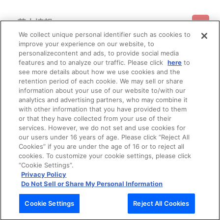
基本情報
We collect unique personal identifier such as cookies to
improve your experience on our website, to
ご利用情報
利用規約
特定商取引法に基づく表示
プライバシーポリシー
personalizecontent and ads, to provide social media
features and to analyze our traffic. Please click
here
to
see more details about how we use cookies and the
会員メニュー
ご利用ガイド
サイトマップ
お問い合わせ
推奨環境
retention period of each cookie. We may sell or share
プライバシーオプション
会社概要
information about your use of our website to/with our
その他のご案内
analytics and advertising partners, who may combine it
ログイン
会員規約
新規会員登録
Do Not Sell or Share My Personal Information
with other information that you have provided to them
or that they have collected from your use of their
公式X
バンダイナムコフィルムワークス
services. However, we do not set and use cookies for
our users under 16 years of age. Please click “Reject All
Cookies” if you are under the age of 16 or to reject all
cookies. To customize your cookie settings, please click
“Cookie Settings”.
Privacy Policy
Do Not Sell or Share My Personal Information
© Bandai Namco Filmworks Inc. All Rights Reserved.
Cookie Settings
Reject All Cookies