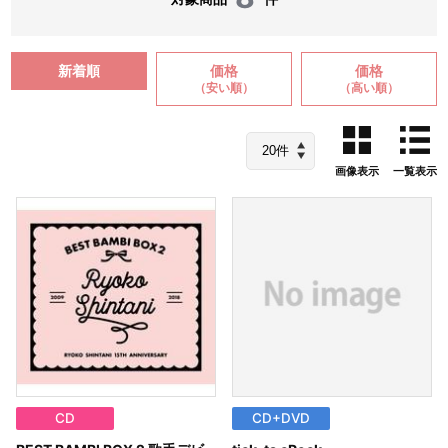
新着順
価格
価格
（安い順）
（高い順）
画像表示
一覧表示
CD
CD+DVD