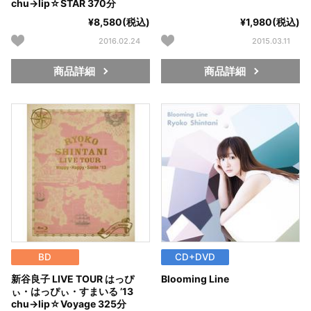
chu→lip☆STAR 370分
¥8,580(税込)
¥1,980(税込)
2016.02.24
2015.03.11
商品詳細
商品詳細
BD
CD+DVD
新谷良子 LIVE TOUR はっぴ
Blooming Line
ぃ・はっぴぃ・すまいる ’13
chu→lip☆Voyage 325分