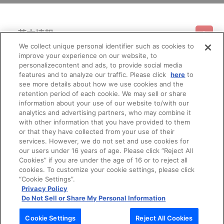
基本情報
We collect unique personal identifier such as cookies to
improve your experience on our website, to
ご利用情報
利用規約
特定商取引法に基づく表示
プライバシーポリシー
personalizecontent and ads, to provide social media
features and to analyze our traffic. Please click
here
to
see more details about how we use cookies and the
会員メニュー
ご利用ガイド
サイトマップ
お問い合わせ
推奨環境
retention period of each cookie. We may sell or share
プライバシーオプション
会社概要
information about your use of our website to/with our
その他のご案内
analytics and advertising partners, who may combine it
ログイン
会員規約
新規会員登録
Do Not Sell or Share My Personal Information
with other information that you have provided to them
or that they have collected from your use of their
公式X
バンダイナムコフィルムワークス
services. However, we do not set and use cookies for
our users under 16 years of age. Please click “Reject All
Cookies” if you are under the age of 16 or to reject all
cookies. To customize your cookie settings, please click
“Cookie Settings”.
Privacy Policy
Do Not Sell or Share My Personal Information
© Bandai Namco Filmworks Inc. All Rights Reserved.
Cookie Settings
Reject All Cookies