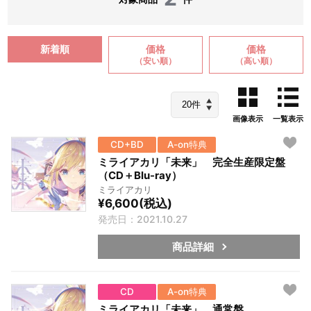
新着順
価格
価格
（安い順）
（高い順）
画像表示
一覧表示
CD+BD
A-on特典
ミライアカリ「未来」 完全生産限定盤
（CD＋Blu-ray）
ミライアカリ
¥6,600(税込)
発売日：2021.10.27
商品詳細
CD
A-on特典
ミライアカリ「未来」 通常盤