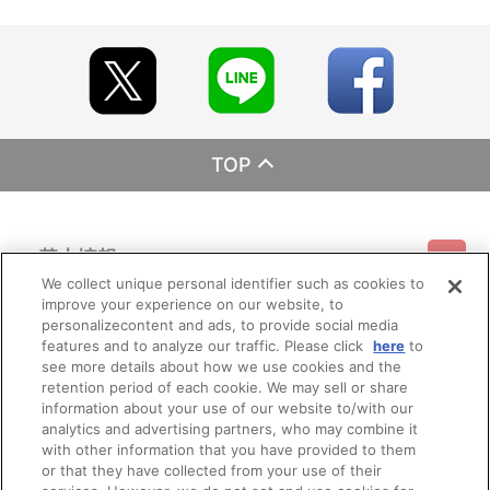
TOP
基本情報
We collect unique personal identifier such as cookies to
improve your experience on our website, to
ご利用情報
利用規約
特定商取引法に基づく表示
プライバシーポリシー
personalizecontent and ads, to provide social media
features and to analyze our traffic. Please click
here
to
see more details about how we use cookies and the
会員メニュー
ご利用ガイド
サイトマップ
お問い合わせ
推奨環境
retention period of each cookie. We may sell or share
プライバシーオプション
会社概要
information about your use of our website to/with our
その他のご案内
analytics and advertising partners, who may combine it
ログイン
会員規約
新規会員登録
Do Not Sell or Share My Personal Information
with other information that you have provided to them
or that they have collected from your use of their
公式X
バンダイナムコフィルムワークス