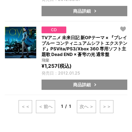
商品詳細
CD
TVアニメ 未来日記 新OPテーマ × 『ブレイ
ブルー コンティニュアムシフト エクステン
ド』PSVita/PS3/Xbox 360 専用ソフト主
題歌 Dead END × 蒼穹の光 通常盤
飛蘭
¥1,257(税込)
発売日：2012.01.25
商品詳細
1
1
＜＜
＜ 前へ
次へ ＞
＞＞