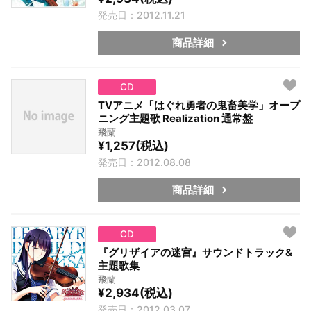
発売日：2012.11.21
商品詳細
CD
TVアニメ「はぐれ勇者の鬼畜美学」オープ
ニング主題歌 Realization 通常盤
飛蘭
¥1,257(税込)
発売日：2012.08.08
商品詳細
CD
『グリザイアの迷宮』サウンドトラック&
主題歌集
飛蘭
¥2,934(税込)
発売日：2012.03.07