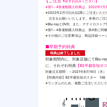
【ご注意
】
※必ずお読みください
※第1～4巻連動購入特典は、2022年1
※2022年2月1日(火)以降にご注文
注文をお願いいたします。各巻のご注
※Blu-rayとDVD、また、ナナイロ
※第1～4巻連動購入特典は、第4巻に同
※その他のご注意事項は、商品詳細ペー
■早期予約特典
特典は終了しました
対象期間内に、対象店舗にてBlu-
に、それぞれ特典
【B2半裁告知ポ
対象注文期間：～2021年8月19日（木
【特典内容】B2半裁告知ポスター 5種（T
※ランダムのため、複数ご注文いただい