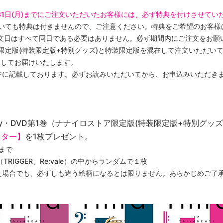
月31日(月)までにご注文いただいたお客様には、必ず特典を付けさせてい
いただいても特典は付きませんので、ご注意ください。特典をご希望のお客
文日はすべて同日である必要はありません。必ず期間内にご注文をお願
ストア限定版(特装限定版+特別グッズ)と特装限定版を混在して注文いただ
梱してお届けいたします。
ジに記載しております。必ずお読みいただいてから、お申込みいただき
ray・DVD第1巻（ナナイロストア限定版(特装限定版+特別グ
スター】
を1枚プレゼント。
）まで
RIGGER、Re:vale）の中からランダムで１枚
た場合でも、必ずしも違う絵柄になるとは限りません。あらかじめご了