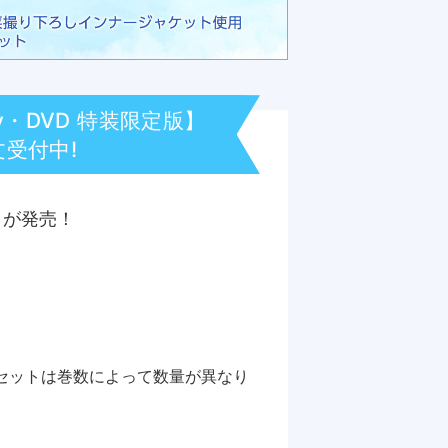
ay・DVD 特装限定版】
受付中!
版】が発売！
セットは巻数によって数量が異なり