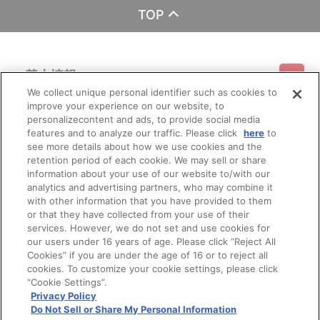
TOP
基本情報
We collect unique personal identifier such as cookies to
improve your experience on our website, to
ご利用情報
利用規約
特定商取引法に基づく表示
プライバシーポリシー
personalizecontent and ads, to provide social media
features and to analyze our traffic. Please click
here
to
see more details about how we use cookies and the
会員メニュー
ご利用ガイド
サイトマップ
お問い合わせ
推奨環境
retention period of each cookie. We may sell or share
プライバシーオプション
会社概要
information about your use of our website to/with our
その他のご案内
analytics and advertising partners, who may combine it
ログイン
会員規約
新規会員登録
Do Not Sell or Share My Personal Information
with other information that you have provided to them
or that they have collected from your use of their
公式X
バンダイナムコフィルムワークス
services. However, we do not set and use cookies for
our users under 16 years of age. Please click “Reject All
Cookies” if you are under the age of 16 or to reject all
cookies. To customize your cookie settings, please click
“Cookie Settings”.
Privacy Policy
Do Not Sell or Share My Personal Information