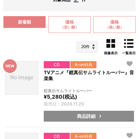
新着順
価格
価格
（安い順）
（高い順）
画像表示
一覧表示
CD
A-on特典
TVアニメ『鎧真伝サムライトルーパー』音
楽集
鎧真伝サムライトルーパー
¥5,280(税込)
発売日：2026.11.25
商品詳細
CD
A-on特典