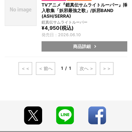
TVアニメ『鎧真伝サムライトルーパー』挿
入歌集「妖邪最強之歌」/妖邪BAND
(ASH/SERRA)
鎧真伝サムライトルーパー
¥4,950(税込)
発売日：2026.06.10
商品詳細
1
1
＜＜
＜ 前へ
次へ ＞
＞＞