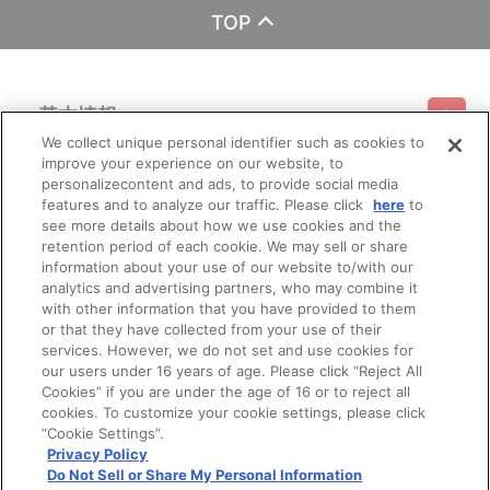
TOP
基本情報
We collect unique personal identifier such as cookies to
improve your experience on our website, to
ご利用情報
利用規約
特定商取引法に基づく表示
プライバシーポリシー
personalizecontent and ads, to provide social media
features and to analyze our traffic. Please click
here
to
see more details about how we use cookies and the
会員メニュー
ご利用ガイド
サイトマップ
お問い合わせ
推奨環境
retention period of each cookie. We may sell or share
プライバシーオプション
会社概要
information about your use of our website to/with our
その他のご案内
analytics and advertising partners, who may combine it
ログイン
会員規約
新規会員登録
Do Not Sell or Share My Personal Information
with other information that you have provided to them
or that they have collected from your use of their
公式X
バンダイナムコフィルムワークス
services. However, we do not set and use cookies for
our users under 16 years of age. Please click “Reject All
Cookies” if you are under the age of 16 or to reject all
cookies. To customize your cookie settings, please click
“Cookie Settings”.
Privacy Policy
Do Not Sell or Share My Personal Information