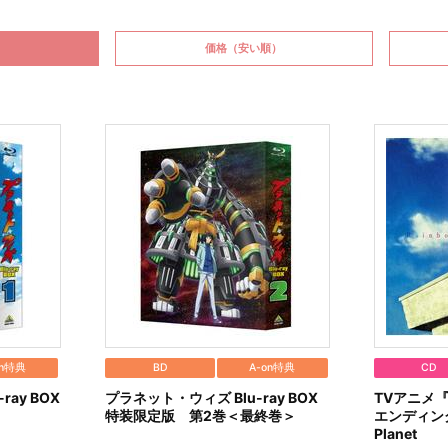
価格
（安い順）
on特典
BD
A-on特典
CD
ay BOX
プラネット・ウィズ Blu-ray BOX
TVアニメ
特装限定版 第2巻＜最終巻＞
エンディング
Planet