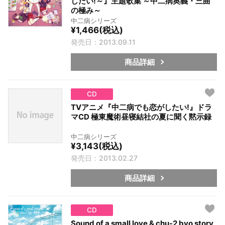
したい!～』主題歌集 ～中二病奥義・三曲
の極み～
中二病シリーズ
¥1,466(税込)
発売日：2013.09.11
商品詳細
CD
TVアニメ『中二病でも恋がしたい!』ドラ
マCD 極東魔術昼寝結社の夏に聞く黙示録
中二病シリーズ
¥3,143(税込)
発売日：2013.02.27
商品詳細
CD
Sound of a small love & chu-2 byo story