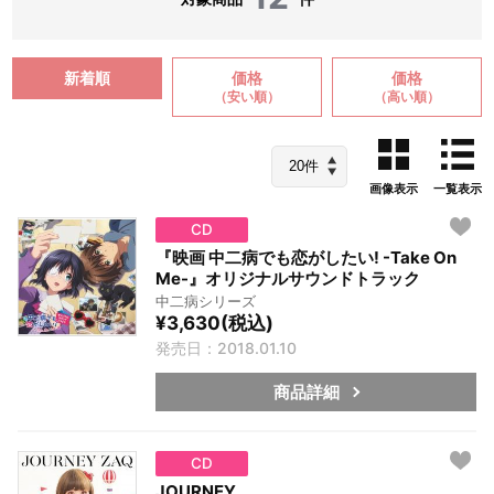
新着順
価格
価格
（安い順）
（高い順）
画像表示
一覧表示
CD
『映画 中二病でも恋がしたい! -Take On
Me-』オリジナルサウンドトラック
中二病シリーズ
¥3,630(税込)
発売日：2018.01.10
商品詳細
CD
JOURNEY