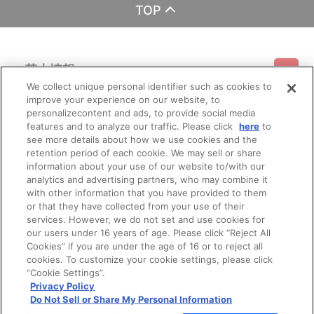
TOP
基本情報
We collect unique personal identifier such as cookies to
improve your experience on our website, to
ご利用情報
利用規約
特定商取引法に基づく表示
プライバシーポリシー
personalizecontent and ads, to provide social media
features and to analyze our traffic. Please click
here
to
see more details about how we use cookies and the
会員メニュー
ご利用ガイド
サイトマップ
お問い合わせ
推奨環境
retention period of each cookie. We may sell or share
プライバシーオプション
会社概要
information about your use of our website to/with our
その他のご案内
analytics and advertising partners, who may combine it
ログイン
会員規約
新規会員登録
Do Not Sell or Share My Personal Information
with other information that you have provided to them
or that they have collected from your use of their
公式X
バンダイナムコフィルムワークス
services. However, we do not set and use cookies for
our users under 16 years of age. Please click “Reject All
Cookies” if you are under the age of 16 or to reject all
cookies. To customize your cookie settings, please click
“Cookie Settings”.
Privacy Policy
Do Not Sell or Share My Personal Information