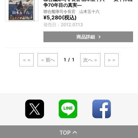
争70年目の真実―
聯合艦隊司令長官 山本五十六
¥5,280(税込)
発売日：2012.07.13
商品詳細
1
1
＜＜
＜ 前へ
次へ ＞
＞＞
TOP