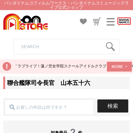
バンダイナムコフィルムワークス・バンダイナムコミュージックラ
イブ公式ショップ
「ラブライブ！蓮ノ空女学院スクールアイドルクラブ ぬいぐるみマス
MORE
聯合艦隊司令長官 山本五十六
検索
2
対象商品
件