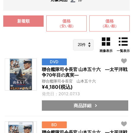
新着順
価格
価格
（安い順）
（高い順）
画像表示
一覧表示
DVD
聯合艦隊司令長官 山本五十六 ―太平洋戦
争70年目の真実―
聯合艦隊司令長官 山本五十六
¥4,180(税込)
発売日：2012.07.13
商品詳細
BD
聯合艦隊司令長官 山本五十六 ―太平洋戦