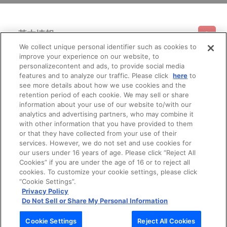
基本情報
We collect unique personal identifier such as cookies to
improve your experience on our website, to
ご利用情報
利用規約
特定商取引法に基づく表示
プライバシーポリシー
personalizecontent and ads, to provide social media
features and to analyze our traffic. Please click
here
to
see more details about how we use cookies and the
会員メニュー
ご利用ガイド
サイトマップ
お問い合わせ
推奨環境
retention period of each cookie. We may sell or share
プライバシーオプション
会社概要
information about your use of our website to/with our
その他のご案内
analytics and advertising partners, who may combine it
ログイン
会員規約
新規会員登録
Do Not Sell or Share My Personal Information
with other information that you have provided to them
or that they have collected from your use of their
公式X
バンダイナムコフィルムワークス
services. However, we do not set and use cookies for
our users under 16 years of age. Please click “Reject All
Cookies” if you are under the age of 16 or to reject all
cookies. To customize your cookie settings, please click
“Cookie Settings”.
Privacy Policy
Do Not Sell or Share My Personal Information
© Bandai Namco Filmworks Inc. All Rights Reserved.
Cookie Settings
Reject All Cookies