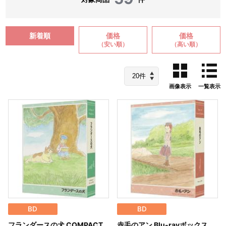
新着順
価格
価格
（安い順）
（高い順）
画像表示
一覧表示
BD
BD
フランダースの犬 COMPACT
赤毛のアン Blu-rayボックス