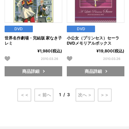
DVD
DVD
世界名作劇場・完結版 家なき子
小公女（プリンセス）セーラ
レミ
DVDメモリアルボックス
¥1,980(税込)
¥19,800(税込)
2010.03.26
2010.03.26
商品詳細
商品詳細
1
3
＜＜
＜ 前へ
次へ ＞
＞＞