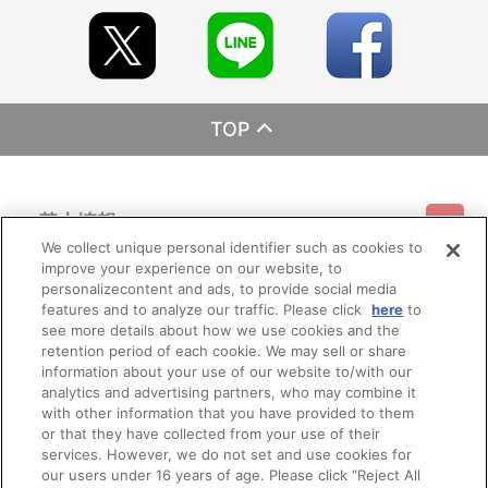
TOP
基本情報
We collect unique personal identifier such as cookies to
improve your experience on our website, to
ご利用情報
利用規約
特定商取引法に基づく表示
プライバシーポリシー
personalizecontent and ads, to provide social media
features and to analyze our traffic. Please click
here
to
see more details about how we use cookies and the
会員メニュー
ご利用ガイド
サイトマップ
お問い合わせ
推奨環境
retention period of each cookie. We may sell or share
プライバシーオプション
会社概要
information about your use of our website to/with our
その他のご案内
analytics and advertising partners, who may combine it
ログイン
会員規約
新規会員登録
Do Not Sell or Share My Personal Information
with other information that you have provided to them
or that they have collected from your use of their
公式X
バンダイナムコフィルムワークス
services. However, we do not set and use cookies for
our users under 16 years of age. Please click “Reject All