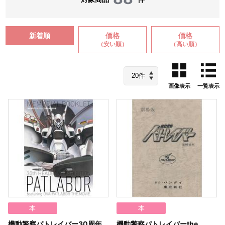
新着順
価格
価格
（安い順）
（高い順）
画像表示
一覧表示
本
本
機動警察パトレイバー30周年
機動警察パトレイバーthe