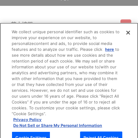
基本情報
We collect unique personal identifier such as cookies to
improve your experience on our website, to
ご利用情報
利用規約
特定商取引法に基づく表示
プライバシーポリシー
personalizecontent and ads, to provide social media
features and to analyze our traffic. Please click
here
to
see more details about how we use cookies and the
会員メニュー
ご利用ガイド
サイトマップ
お問い合わせ
推奨環境
retention period of each cookie. We may sell or share
プライバシーオプション
会社概要
information about your use of our website to/with our
その他のご案内
analytics and advertising partners, who may combine it
ログイン
会員規約
新規会員登録
Do Not Sell or Share My Personal Information
with other information that you have provided to them
or that they have collected from your use of their
公式X
バンダイナムコフィルムワークス
services. However, we do not set and use cookies for
our users under 16 years of age. Please click “Reject All
Cookies” if you are under the age of 16 or to reject all
cookies. To customize your cookie settings, please click
“Cookie Settings”.
Privacy Policy
Do Not Sell or Share My Personal Information
© Bandai Namco Filmworks Inc. All Rights Reserved.
Cookie Settings
Reject All Cookies