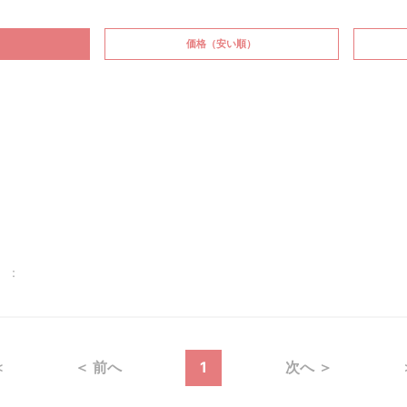
価格
（安い順）
～ ：
＜
＜ 前へ
1
次へ ＞