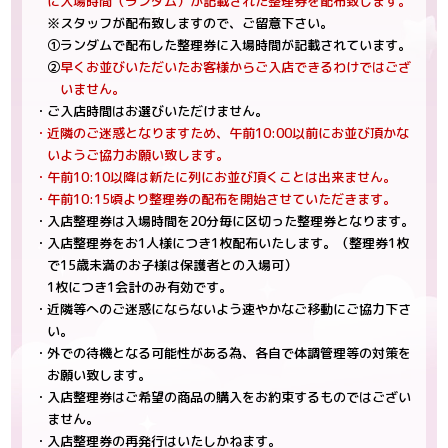
に入場時間（ランダム）が記載された整理券を配布致します。
※スタッフが配布致しますので、ご留意下さい。
①ランダムで配布した整理券に入場時間が記載されています。
②
早くお並びいただいたお客様からご入店できるわけではござ
いません。
・ご入店時間はお選びいただけません。
・近隣のご迷惑となりますため、午前10:00以前にお並び頂かな
いようご協力お願い致します。
・午前10:10以降は新たに列にお並び頂くことは出来ません。
・午前10:15頃より整理券の配布を開始させていただきます。
・入店整理券は入場時間を20分毎に区切った整理券となります。
・入店整理券をお1人様につき1枚配布いたします。（整理券1枚
で15歳未満のお子様は保護者との入場可）
1枚につき1会計のみ有効です。
・近隣等へのご迷惑にならないよう速やかなご移動にご協力下さ
い。
・外での待機となる可能性がある為、各自で体調管理等の対策を
お願い致します。
・入店整理券はご希望の商品の購入をお約束するものではござい
ません。
・入店整理券の再発行はいたしかねます。