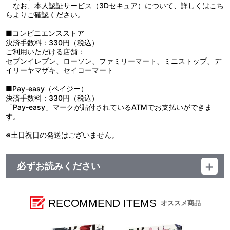
なお、本人認証サービス（3Dセキュア）について、詳しくは
こち
ら
よりご確認ください。
■コンビニエンスストア
決済手数料：330円（税込）
ご利用いただける店舗：
セブンイレブン、ローソン、ファミリーマート、ミニストップ、デ
イリーヤマザキ、セイコーマート
■Pay-easy（ペイジー）
決済手数料：330円（税込）
「Pay-easy」マークが貼付されているATMでお支払いができま
す。
※土日祝日の発送はございません。
必ずお読みください
発売元 ㈱サンライズ
販売元 ㈱サンライズ
©創通・サンライズ
RECOMMEND ITEMS
オススメ商品