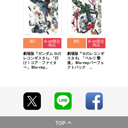
BD
A-on限定
BD
A-on限定
商品
商品
劇場版『ガンダム Ｇの
劇場版『Ｇのレコンギ
レコンギスタ Ⅰ』「行
スタ Ⅱ』「ベルリ 撃
け！コア・ファイタ
進」 Blu-rayパーフェ
ー」 Blu-ray…
クトパック …
TOP