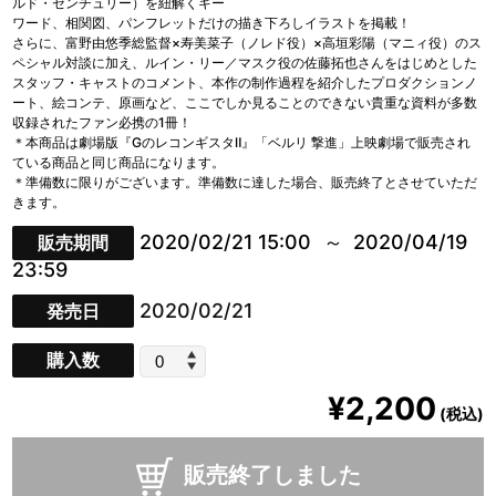
ルド・センチュリー）を紐解くキー
ワード、相関図、パンフレットだけの描き下ろしイラストを掲載！
さらに、富野由悠季総監督×寿美菜子（ノレド役）×高垣彩陽（マニィ役）のス
ペシャル対談に加え、ルイン・リー／マスク役の佐藤拓也さんをはじめとした
スタッフ・キャストのコメント、本作の制作過程を紹介したプロダクションノ
ート、絵コンテ、原画など、ここでしか見ることのできない貴重な資料が多数
収録されたファン必携の1冊！
＊本商品は劇場版『GのレコンギスタⅡ』「ベルリ 撃進」上映劇場で販売され
ている商品と同じ商品になります。
＊準備数に限りがございます。準備数に達した場合、販売終了とさせていただ
きます。
2020/02/21 15:00
2020/04/19
販売期間
23:59
2020/02/21
発売日
購入数
¥2,200
(税込)
販売終了しました