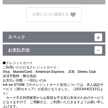
お気に入りに追加する
スペック
品番：TU-3792
ジャンル：劇場公開アニメ
お支払方法
◆64ページ、A4
◆個別OPP入れ／1巻
■クレジットカード
ご利用いただけるクレジットカード：
Visa、MasterCard、American Express、JCB、Diners Club
決済手数料：弊社負担
お支払い回数：一括払いのみ
※A-on STORE でのクレジットカード決済については、本人認証サ
ービス（3Dセキュア）が必須となりました。（2023年8月22日よ
り）
カード不正利用被害からお客様を守る安心安全のためのサービス
となりますので、ご理解の上、ご利用いただきますようお願い申し
上げます。