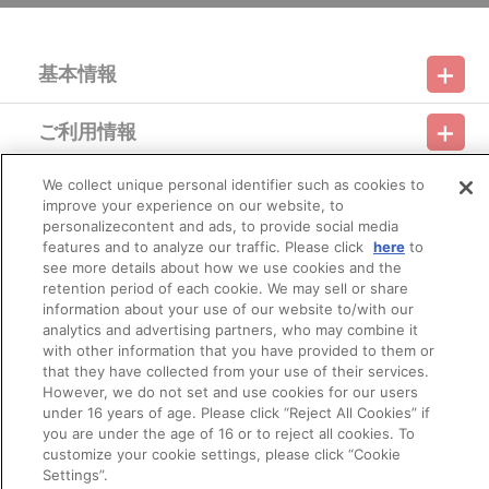
基本情報
ご利用情報
利用規約
特定商取引法に基づく表示
プライバシーポリシー
We collect unique personal identifier such as cookies to
会員メニュー
ご利用ガイド
サイトマップ
お問い合わせ
推奨環境
プライバシーオプション
会社概要
improve your experience on our website, to
personalizecontent and ads, to provide social media
その他のご案内
features and to analyze our traffic. Please click
here
to
ログイン
会員規約
新規会員登録
Do Not Sell or Share My Personal Information
see more details about how we use cookies and the
retention period of each cookie. We may sell or share
公式X
バンダイナムコフィルムワークス
information about your use of our website to/with our
analytics and advertising partners, who may combine it
with other information that you have provided to them or
that they have collected from your use of their services.
However, we do not set and use cookies for our users
under 16 years of age. Please click “Reject All Cookies” if
you are under the age of 16 or to reject all cookies. To
customize your cookie settings, please click “Cookie
© Bandai Namco Filmworks Inc. All Rights Reserved.
Settings”.