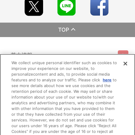
TOP
基本情報
We collect unique personal identifier such as cookies to
improve your experience on our website, to
ご利用情報
利用規約
特定商取引法に基づく表示
プライバシーポリシー
personalizecontent and ads, to provide social media
features and to analyze our traffic. Please click
here
to
see more details about how we use cookies and the
会員メニュー
ご利用ガイド
サイトマップ
お問い合わせ
推奨環境
retention period of each cookie. We may sell or share
プライバシーオプション
会社概要
information about your use of our website to/with our
その他のご案内
analytics and advertising partners, who may combine it
ログイン
会員規約
新規会員登録
Do Not Sell or Share My Personal Information
with other information that you have provided to them
or that they have collected from your use of their
公式X
バンダイナムコフィルムワークス
services. However, we do not set and use cookies for
our users under 16 years of age. Please click “Reject All
Cookies” if you are under the age of 16 or to reject all