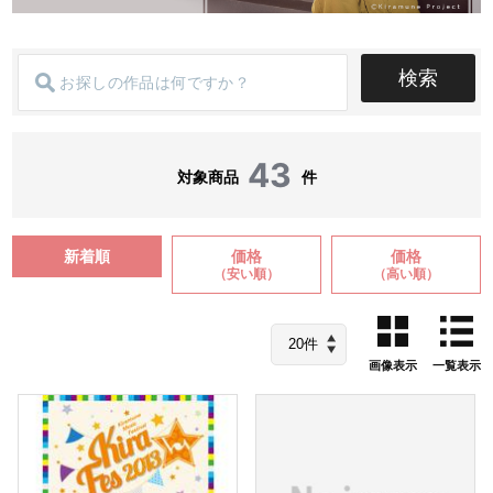
検索
43
対象商品
件
新着順
価格
価格
（安い順）
（高い順）
画像表示
一覧表示