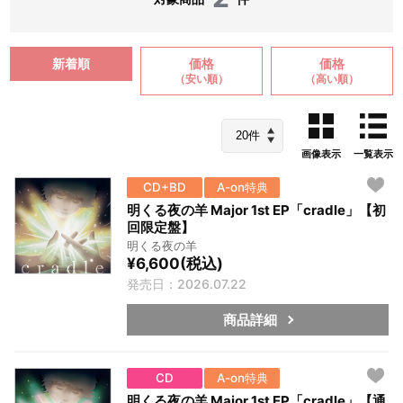
新着順
価格
価格
（安い順）
（高い順）
画像表示
一覧表示
CD+BD
A-on特典
明くる夜の羊 Major 1st EP「cradle」【初
回限定盤】
明くる夜の羊
¥6,600(税込)
発売日：2026.07.22
商品詳細
CD
A-on特典
明くる夜の羊 Major 1st EP「cradle」【通