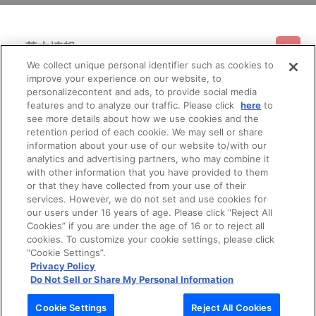
基本情報
We collect unique personal identifier such as cookies to
improve your experience on our website, to
ご利用情報
利用規約
特定商取引法に基づく表示
プライバシーポリシー
personalizecontent and ads, to provide social media
features and to analyze our traffic. Please click
here
to
see more details about how we use cookies and the
会員メニュー
ご利用ガイド
サイトマップ
お問い合わせ
推奨環境
retention period of each cookie. We may sell or share
プライバシーオプション
会社概要
information about your use of our website to/with our
その他のご案内
analytics and advertising partners, who may combine it
ログイン
会員規約
新規会員登録
Do Not Sell or Share My Personal Information
with other information that you have provided to them
or that they have collected from your use of their
公式X
バンダイナムコフィルムワークス
services. However, we do not set and use cookies for
our users under 16 years of age. Please click “Reject All
Cookies” if you are under the age of 16 or to reject all
cookies. To customize your cookie settings, please click
“Cookie Settings”.
Privacy Policy
Do Not Sell or Share My Personal Information
© Bandai Namco Filmworks Inc. All Rights Reserved.
Cookie Settings
Reject All Cookies